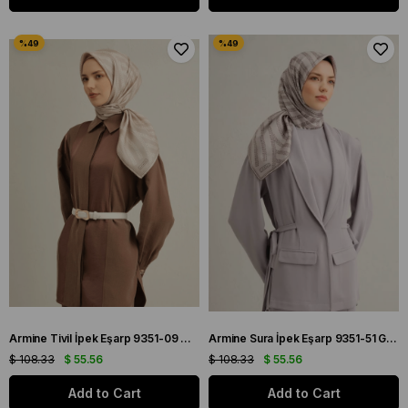
Armine Tivil İpek Eşarp 9351-09 Gri Karışık Desen
Armine Sura İpek Eşarp 9351-51 Gri Karışık Desen
$ 108.33
$ 55.56
$ 108.33
$ 55.56
Add to Cart
Add to Cart