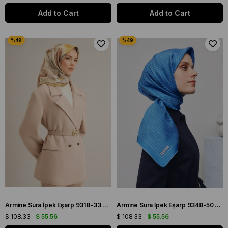
Add to Cart
Add to Cart
Armine Sura İpek Eşarp 9318-33 Yeşil Karışık Desen
Armine Sura İpek Eşarp 9348-50 Mavi Karışık Desen
$ 108.33
$ 55.56
$ 108.33
$ 55.56