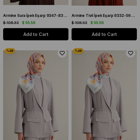
Armine Sura İpek Eşarp 9347-83 Krem Karışık Desen
Armine Tivil İpek Eşarp 9332-56 Pudra Karışık Desen
$ 108.33
$ 55.56
$ 108.33
$ 55.56
Add to Cart
Add to Cart