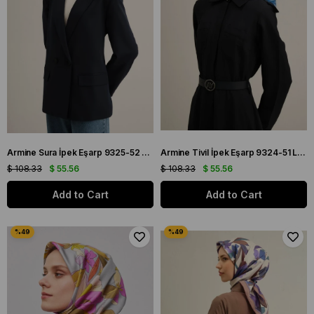
Armine Sura İpek Eşarp 9325-52 Mavi Karışık Desen
Armine Tivil İpek Eşarp 9324-51 Lacivert Karışık Desen
$ 108.33
$ 55.56
$ 108.33
$ 55.56
Add to Cart
Add to Cart