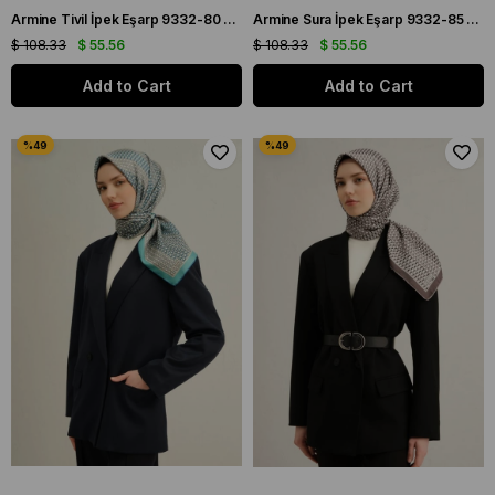
Armine Tivil İpek Eşarp 9332-80 Mavi Karışık Desen
Armine Sura İpek Eşarp 9332-85 Kırmızı Karışık Desen
$ 108.33
$ 55.56
$ 108.33
$ 55.56
Add to Cart
Add to Cart