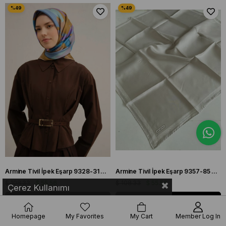
Armine Tivil İpek Eşarp 9328-31 Hardal Sarı Karışık Desen
Armine Tivil İpek Eşarp 9357-85 Vizon Karışık Desen
$ 108.33
$ 55.56
$ 108.33
$ 55.56
Çerez Kullanımı
Add to Cart
Add to Cart
Homepage
My Favorites
My Cart
Member Log In