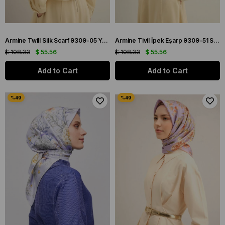
Armine Twill Silk Scarf 9309-05 Yellow Mixed Pattern
Armine Tivil İpek Eşarp 9309-51 Sarı Karışık Desen
$ 108.33
$ 55.56
$ 108.33
$ 55.56
Add to Cart
Add to Cart