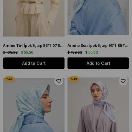
Armine Tivil İpek Eşarp 9311-07 Sarı Karışık Desen
Armine Sura İpek Eşarp 9311-85 Turkuaz Karışık Desen
$ 108.33
$ 55.56
$ 108.33
$ 55.56
Add to Cart
Add to Cart