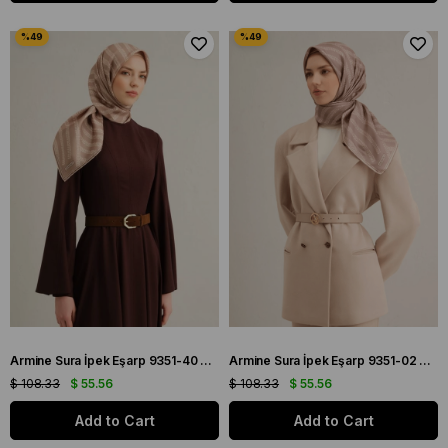
Armine Sura İpek Eşarp 9351-40 Sütlü Kahve Karışık Desen
Armine Sura İpek Eşarp 9351-02 Vizon Karışık Desen
$ 108.33
$ 55.56
$ 108.33
$ 55.56
Add to Cart
Add to Cart