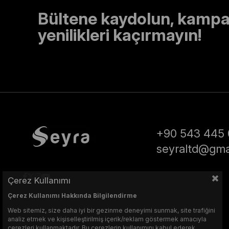
Bültene kaydolun, kampa
yenilikleri kaçırmayın!
+90 543 445 
seyraltd@gma
Çerez Kullanımı
Çerez Kullanımı Hakkında Bilgilendirme
Web sitemiz, size daha iyi bir gezinme deneyimi sunmak, site trafiğini
analiz etmek ve kişiselleştirilmiş içerik/reklam göstermek amacıyla
çerezleri kullanmaktadır. Bu çerezlerin kullanımını kabul ederek