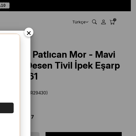
10
0
Türkçe
×
Armine Patlıcan Mor - Mavi
Çiçek Desen Tivil İpek Eşarp
9153 - 61
Stok Kodu
(SYR29430)
Marka
:
Armine
%
46
İNDIRIM
$ 77.78
$ 41.67