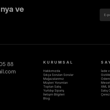
nya ve
KURUMSAL
SA
05 88
il.com
Hakkımızda
İade 
Sıkça Sorulan Sorular
Gizlil
Mağazalarımız
Ödeme
Müşteri Yorumları
Mesef
Toptan Satış
XML Ba
Yurtdışı Sipariş
Satış 
İletişim Bilgileri
Çerez 
Blog