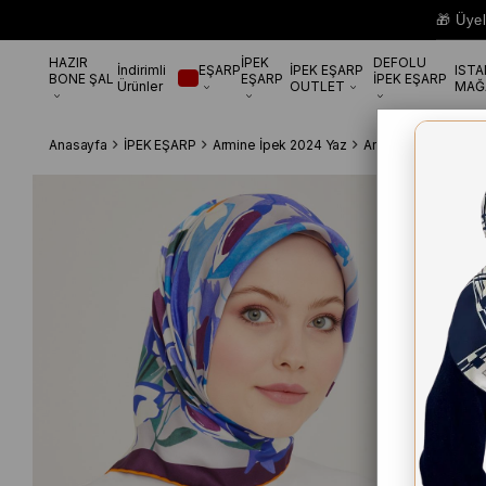
🎁 Üye
HAZIR
İPEK
DEFOLU
İndirimli
EŞARP
İPEK EŞARP
IST
BONE ŞAL
EŞARP
İPEK EŞARP
Ürünler
OUTLET
MAĞ
Anasayfa
İPEK EŞARP
Armine İpek 2024 Yaz
Armine Patlıcan Mor