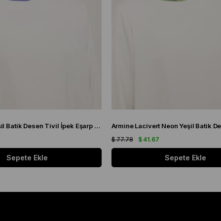
Armine Mor Yeşil Batik Desen Tivil İpek Eşarp 9136 - 50
7
$ 77.78
$ 41.67
Sepete Ekle
Sepete Ekle