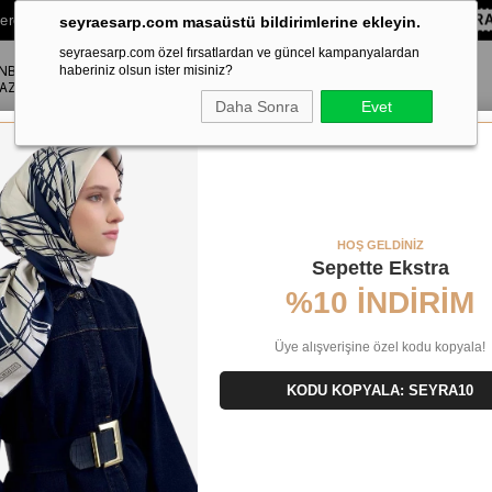
lere Özel Sepette
%10 EKSTRA İNDİRİM HEDİYE ÇEKİ!
KOD:
SEYRA
seyraesarp.com masaüstü bildirimlerine ekleyin.
seyraesarp.com özel fırsatlardan ve güncel kampanyalardan
ANBUL
ŞAL
haberiniz olsun ister misiniz?
AKSESUAR
AZA
Daha Sonra
Evet
 - Mavi Çiçek Desen Tivil İpek Eşarp 9153 - 61
HOŞ GELDİNİZ
Sepette Ekstra
%10 İNDİRİM
Üye alışverişine özel kodu kopyala!
KODU KOPYALA: SEYRA10