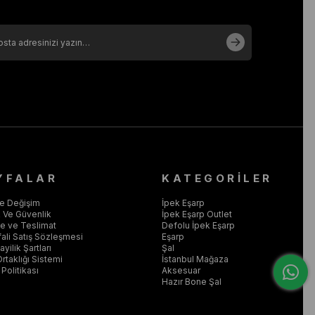
YFALAR
KATEGORİLER
ve Değişim
İpek Eşarp
ik Ve Güvenlik
İpek Eşarp Outlet
 ve Teslimat
Defolu İpek Eşarp
ali Satış Sözleşmesi
Eşarp
yilik Şartları
Şal
Ortaklığı Sistemi
İstanbul Mağaza
Politikası
Aksesuar
Hazır Bone Şal