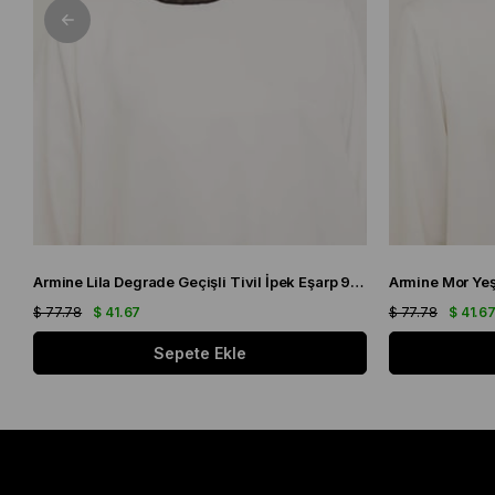
Armine Lila Degrade Geçişli Tivil İpek Eşarp 9051 - 59
$ 77.78
$ 41.67
$ 77.78
$ 41.6
Sepete Ekle