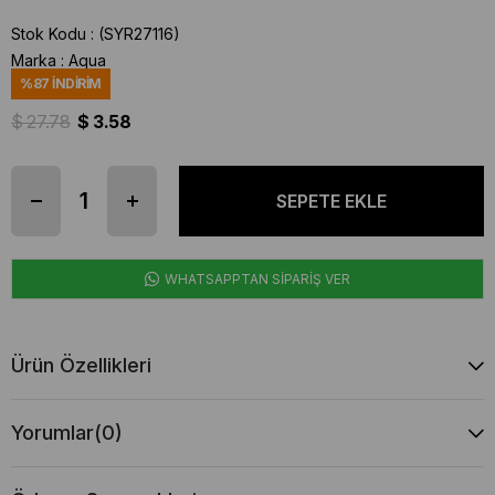
Stok Kodu
(SYR27116)
Marka
:
Aqua
%
87
İNDIRIM
$ 27.78
$ 3.58
WHATSAPPTAN SİPARİŞ VER
Ürün Özellikleri
Yorumlar
(0)