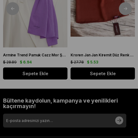
Armine Trend Pamuk Cazz Mor Şal 21210
Kroren Jan Jan Kiremit Düz Renk Şal 7301-85
$ 28.89
$ 6.94
$ 27.78
$ 5.53
Sepete Ekle
Sepete Ekle
Bültene kaydolun, kampanya ve yenilikleri
kaçırmayın!