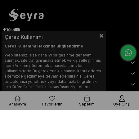
Çerez Kullanımı
+90 543 445 05 88
Çerez Kullanımı Hakkında Bilgilendirme
seyraltd@gmail.com
Web sitemiz, size daha iyi bir gezinme deneyimi
sunmak, site trafiğini analiz etmek ve kişiselleştirilmiş
KURUMSAL
içerik/reklam göstermek amacıyla çerezleri
kullanmaktadır. Bu çerezlerin kullanımını kabul ederek
SAYFALAR
sitemizde gezinmeye devam edebilirsiniz. Çerez
terciplerinizi yönetmek veya daha fazla bilgi almak
KATEGORİLER
için lütfen
Çerez Politikası
sayfasını ziyaret edin.
Anasayfa
Favorilerim
Sepetim
Üye Girişi
Bu web sitesi, Nihat KILIÇARSLAN tarafından tasarlanmış ve optimize
edilmiştir.