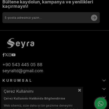
Bültene kaydolun, kampanya ve yenilikleri
kaçırmayın!
+90 543 445 05 88
seyraltd@gmail.com
KURUMSAL
SAYFALAR
Çerez Kullanımı
KATEGORİLER
Çerez Kullanımı Hakkında Bilgilendirme
Web sitemiz, size daha iyi bir gezinme deneyimi