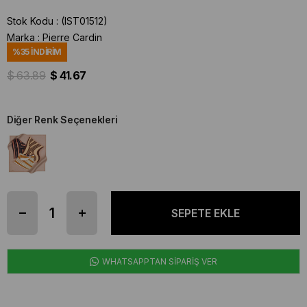
Stok Kodu
(IST01512)
Marka
:
Pierre Cardin
%
35
İNDIRIM
$ 63.89
$ 41.67
Diğer Renk Seçenekleri
WHATSAPPTAN SİPARİŞ VER