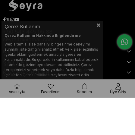
Çerez Kullanımı
+90 543 445 05 88
Çerez Kullanımı Hakkında Bilgilendirme
seyraltd@gmail.com
Web sitemiz, size daha iyi bir gezinme deneyimi
sunmak, site trafiğini analiz etmek ve kişiselleştirilmiş
KURUMSAL
içerik/reklam göstermek amacıyla çerezleri
kullanmaktadır. Bu çerezlerin kullanımını kabul ederek
SAYFALAR
sitemizde gezinmeye devam edebilirsiniz. Çerez
terciplerinizi yönetmek veya daha fazla bilgi almak
KATEGORİLER
için lütfen
Çerez Politikası
sayfasını ziyaret edin.
Anasayfa
Favorilerim
Sepetim
Üye Girişi
Bu web sitesi, Nihat KILIÇARSLAN tarafından tasarlanmış ve optimize
edilmiştir.