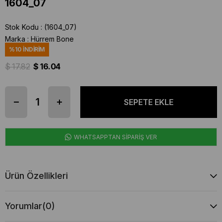
1604_07
Stok Kodu
(1604_07)
Marka
:
Hürrem Bone
%
10
İNDIRIM
$ 17.82
$ 16.04
WHATSAPPTAN SİPARİŞ VER
Ürün Özellikleri
Yorumlar
(0)