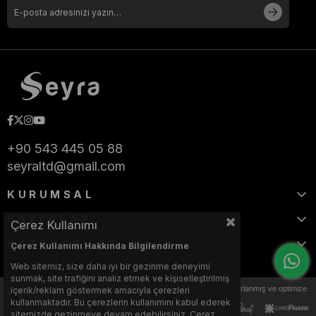
+90 543 445 05 88
seyraltd@gmail.com
KURUMSAL
SAYFALAR
Çerez Kullanımı
KATEGORİLER
Çerez Kullanımı Hakkında Bilgilendirme
Web sitemiz, size daha iyi bir gezinme deneyimi
sunmak, site trafiğini analiz etmek ve kişiselleştirilmiş
Bu web sitesi, Nihat KILIÇARSLAN tarafından tasarlanmış ve optimize
içerik/reklam göstermek amacıyla çerezleri
edilmiştir.
kullanmaktadır. Bu çerezlerin kullanımını kabul ederek
sitemizde gezinmeye devam edebilirsiniz. Çerez