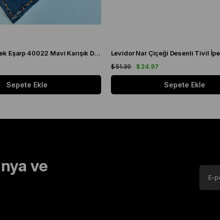
Levidor Tivil İpek Eşarp 40022 Mavi Karışık Desen
8
$ 51.39
$ 24.97
Sepete Ekle
Sepete Ekle
nya ve