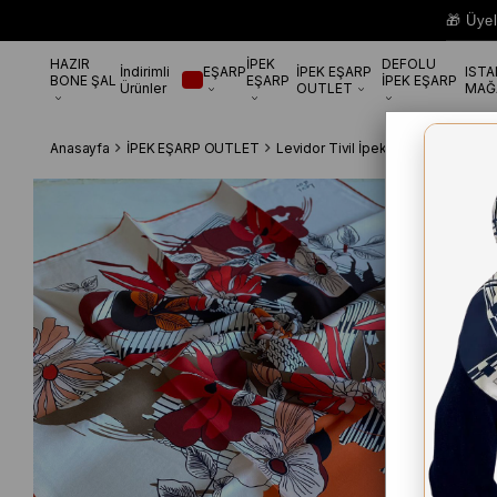
🎁 Üye
HAZIR
İPEK
DEFOLU
İndirimli
EŞARP
İPEK EŞARP
IST
BONE ŞAL
EŞARP
İPEK EŞARP
Ürünler
OUTLET
MAĞ
Anasayfa
İPEK EŞARP OUTLET
Levidor Tivil İpek Eşarp
Levidor 