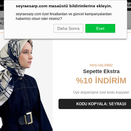
lere Özel Sepette
%10 EKSTRA İNDİRİM HEDİYE ÇEKİ!
KOD:
SEYR
seyraesarp.com masaüstü bildirimlerine ekleyin.
seyraesarp.com özel fırsatlardan ve güncel kampanyalardan
ANBUL
ŞAL
haberiniz olsun ister misiniz?
AKSESUAR
AZA
Daha Sonra
Evet
Tivil İpek Eşarp 40084 Turuncu Karışık Desen
HOŞ GELDİNİZ
Sepette Ekstra
%10 İNDİRİM
Üye alışverişine özel kodu kopyala!
KODU KOPYALA: SEYRA10