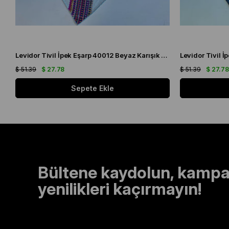
Levidor Tivil İpek Eşarp 40012 Beyaz Karışık Desen
$ 51.39
$ 27.78
$ 51.39
$ 27.7
Sepete Ekle
Bültene kaydolun, kampa
yenilikleri kaçırmayın!