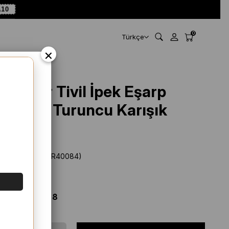
A10
0
Türkçe
×
Levidor Tivil İpek Eşarp
40084 Turuncu Karışık
Desen
Stok Kodu
(SYR40084)
Marka
:
Levidor
%
46
İNDIRIM
$ 51.39
$ 27.78