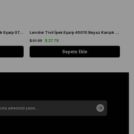
Levidor Nar Çiçeği Desenli Tivil İpek Eşarp 070142
Levidor Tivil İpek Eşarp 40010 Beyaz Karışık Desen
$ 51.39
$ 27.78
$ 51
Sepete Ekle