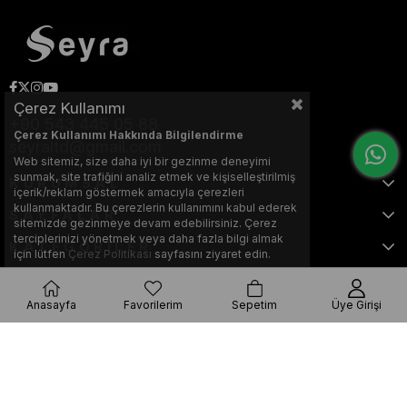
Çerez Kullanımı
+90 543 445 05 88
Çerez Kullanımı Hakkında Bilgilendirme
seyraltd@gmail.com
Web sitemiz, size daha iyi bir gezinme deneyimi
sunmak, site trafiğini analiz etmek ve kişiselleştirilmiş
KURUMSAL
içerik/reklam göstermek amacıyla çerezleri
kullanmaktadır. Bu çerezlerin kullanımını kabul ederek
SAYFALAR
sitemizde gezinmeye devam edebilirsiniz. Çerez
terciplerinizi yönetmek veya daha fazla bilgi almak
KATEGORİLER
için lütfen
Çerez Politikası
sayfasını ziyaret edin.
Anasayfa
Favorilerim
Sepetim
Üye Girişi
Bu web sitesi, Nihat KILIÇARSLAN tarafından tasarlanmış ve optimize
edilmiştir.