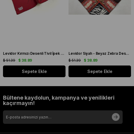
Levidor Kırmızı Desenli Tivil İpek Eşarp 19086
Levidor Siyah - Beyaz Zebra Desen Tivil İpek Eşarp 20808
$ 51.39
$ 38.89
$ 51.39
$ 38.89
Sepete Ekle
Sepete Ekle
Bültene kaydolun, kampanya ve yenilikleri
kaçırmayın!