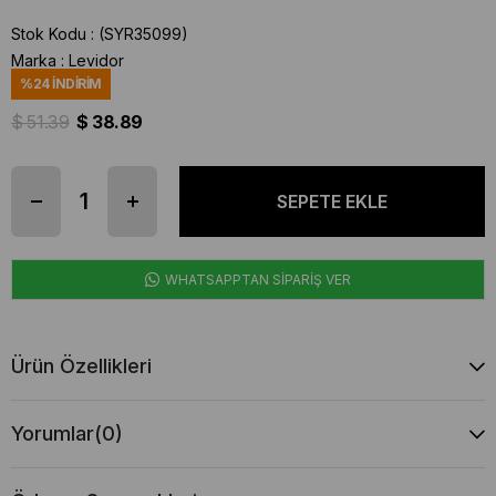
Stok Kodu
(SYR35099)
Marka
:
Levidor
%
24
İNDIRIM
$ 51.39
$ 38.89
WHATSAPPTAN SİPARİŞ VER
Ürün Özellikleri
Yorumlar
(0)