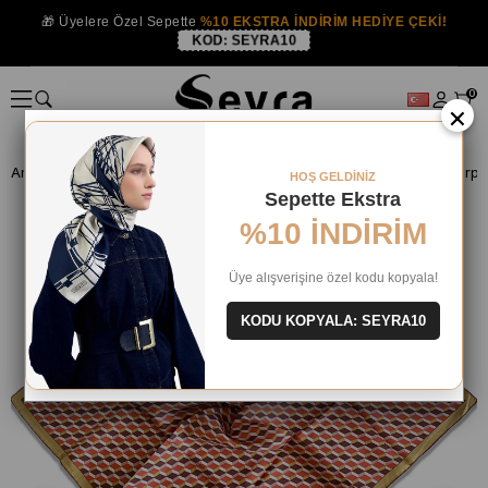
🎁 Üyelere Özel Sepette
%10 EKSTRA İNDİRİM HEDİYE ÇEKİ!
KOD:
SEYRA10
0
×
Anasayfa
İPEK EŞARP
Levidor İpek Eşarp
HOŞ GELDİNİZ
Sepette Ekstra
%10 İNDİRİM
Üye alışverişine özel kodu kopyala!
KODU KOPYALA: SEYRA10