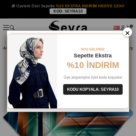
🎁 Üyelere Özel Sepette
%10 EKSTRA İNDİRİM HEDİYE ÇEKİ!
KOD:
SEYRA10
0
×
Anasayfa
İPEK EŞARP
Levidor İpek Eşarp
Levidor Tivil İpek Eşar
HOŞ GELDİNİZ
Sepette Ekstra
%10 İNDİRİM
Üye alışverişine özel kodu kopyala!
KODU KOPYALA: SEYRA10