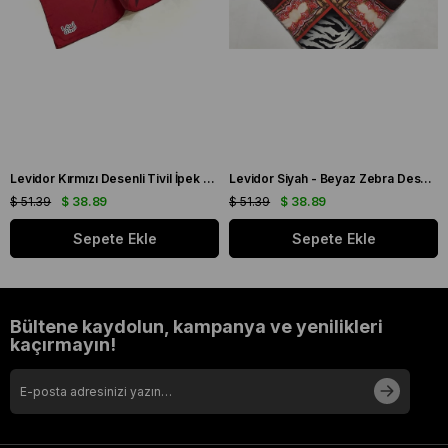
Levidor Kırmızı Desenli Tivil İpek Eşarp 19086
Levidor Siyah - Beyaz Zebra Desen Tivil İpek Eşarp 20808
$ 51.39
$ 38.89
$ 51.39
$ 38.89
Sepete Ekle
Sepete Ekle
Bültene kaydolun, kampanya ve yenilikleri
kaçırmayın!