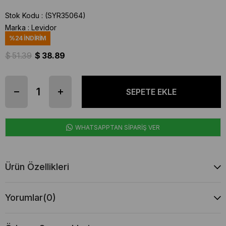
Stok Kodu
(SYR35064)
Marka
:
Levidor
%
24
İNDIRIM
$ 51.39
$ 38.89
WHATSAPPTAN SİPARİŞ VER
Ürün Özellikleri
Yorumlar
(0)