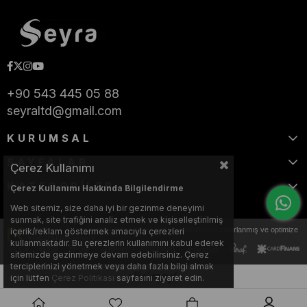
+90 543 445 05 88
seyraltd@gmail.com
KURUMSAL
SAYFALAR
Çerez Kullanımı
KATEGORİLER
Çerez Kullanımı Hakkında Bilgilendirme
Web sitemiz, size daha iyi bir gezinme deneyimi
sunmak, site trafiğini analiz etmek ve kişiselleştirilmiş
Bu web sitesi, Nihat KILIÇARSLAN tarafından tasarlanmış ve optimize
içerik/reklam göstermek amacıyla çerezleri
edilmiştir.
kullanmaktadır. Bu çerezlerin kullanımını kabul ederek
sitemizde gezinmeye devam edebilirsiniz. Çerez
terciplerinizi yönetmek veya daha fazla bilgi almak
için lütfen
Çerez Politikası
sayfasını ziyaret edin.