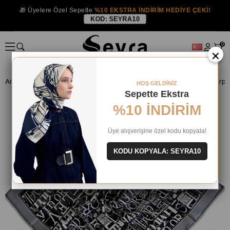
🎁 Üyelere Özel Sepette
%10 EKSTRA İNDİRİM HEDİYE ÇEKİ!
KOD:
SEYRA10
0
×
Anasayfa
İPEK EŞARP
Levidor İpek Eşarp
Levidor Tivil İpek Eşar
HOŞ GELDİNİZ
Sepette Ekstra
%10 İNDİRİM
Üye alışverişine özel kodu kopyala!
KODU KOPYALA: SEYRA10