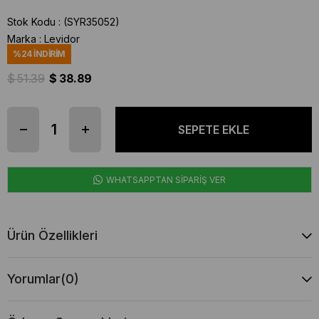
Stok Kodu
(SYR35052)
Marka
:
Levidor
%
24
İNDIRIM
$ 51.39
$ 38.89
WHATSAPPTAN SİPARİŞ VER
Ürün Özellikleri
Yorumlar
(0)