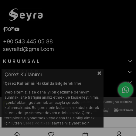
+90 543 445 05 88
seyraltd@gmail.com
KURUMSAL
SAYFALAR
Çerez Kullanımı
KATEGORİLER
Çerez Kullanımı Hakkında Bilgilendirme
Web sitemiz, size daha iyi bir gezinme deneyimi
sunmak, site trafiğini analiz etmek ve kişiselleştirilmiş
Bu web sitesi, Nihat KILIÇARSLAN tarafından tasarlanmış ve optimize
içerik/reklam göstermek amacıyla çerezleri
edilmiştir.
kullanmaktadır. Bu çerezlerin kullanımını kabul ederek
sitemizde gezinmeye devam edebilirsiniz. Çerez
terciplerinizi yönetmek veya daha fazla bilgi almak
için lütfen
Çerez Politikası
sayfasını ziyaret edin.