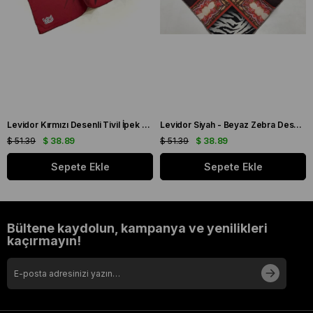
Levidor Kırmızı Desenli Tivil İpek Eşarp 19086
Levidor Siyah - Beyaz Zebra Desen Tivil İpek Eşarp 20808
$ 51.39
$ 38.89
$ 51.39
$ 38.89
Sepete Ekle
Sepete Ekle
Bültene kaydolun, kampanya ve yenilikleri
kaçırmayın!