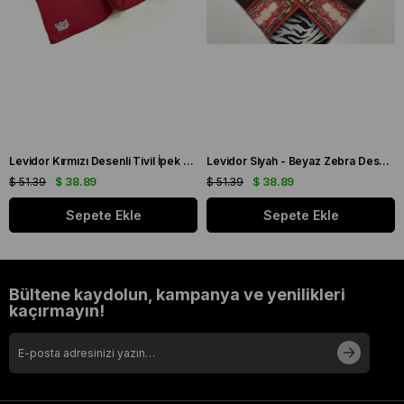
Levidor Kırmızı Desenli Tivil İpek Eşarp 19086
Levidor Siyah - Beyaz Zebra Desen Tivil İpek Eşarp 20808
$ 51.39
$ 38.89
$ 51.39
$ 38.89
Sepete Ekle
Sepete Ekle
Bültene kaydolun, kampanya ve yenilikleri
kaçırmayın!