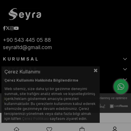
+90 543 445 05 88
seyraltd@gmail.com
KURUMSAL
SAYFALAR
Çerez Kullanımı
KATEGORİLER
Çerez Kullanımı Hakkında Bilgilendirme
Web sitemiz, size daha iyi bir gezinme deneyimi
sunmak, site trafiğini analiz etmek ve kişiselleştirilmiş
Bu web sitesi, Nihat KILIÇARSLAN tarafından tasarlanmış ve optimize
içerik/reklam göstermek amacıyla çerezleri
edilmiştir.
kullanmaktadır. Bu çerezlerin kullanımını kabul ederek
sitemizde gezinmeye devam edebilirsiniz. Çerez
terciplerinizi yönetmek veya daha fazla bilgi almak
için lütfen
Çerez Politikası
sayfasını ziyaret edin.