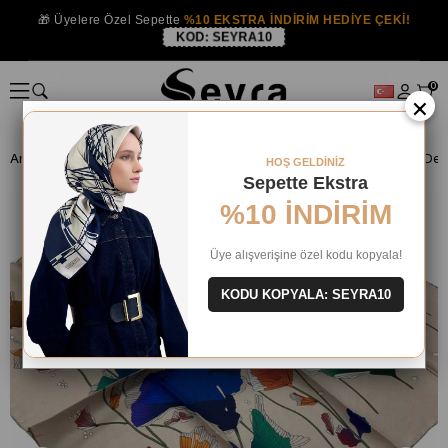
🎁 Üyelere Özel Sepette
%10 EKSTRA İNDİRİM HEDİYE ÇEKİ!
KOD:
SEYRA10
0
×
Anasayfa
İPEK EŞARP
Levidor İpek Eşarp
Levidor Sütlü Kahve Dese
HOŞ GELDİNİZ
Sepette Ekstra
%10 İNDİRİM
Üye alışverişine özel kodu kopyala!
KODU KOPYALA: SEYRA10