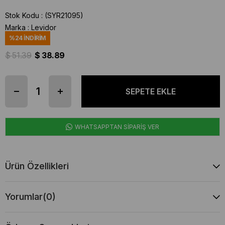
Stok Kodu
(SYR21095)
Marka
:
Levidor
%
24
İNDIRIM
$ 51.39
$ 38.89
WHATSAPPTAN SİPARİŞ VER
Ürün Özellikleri
Yorumlar
(0)