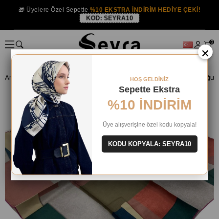
🎁 Üyelere Özel Sepette
%10 EKSTRA İNDİRİM HEDİYE ÇEKİ!
KOD:
SEYRA10
0
×
Anasayfa
İPEK EŞARP
Levidor İpek Eşarp
Levidor Soğan Kabuğu De
HOŞ GELDİNİZ
Sepette Ekstra
%10 İNDİRİM
Üye alışverişine özel kodu kopyala!
KODU KOPYALA: SEYRA10