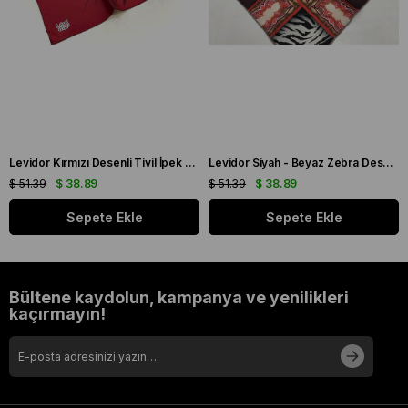
Levidor Kırmızı Desenli Tivil İpek Eşarp 19086
Levidor Siyah - Beyaz Zebra Desen Tivil İpek Eşarp 20808
$ 51.39
$ 38.89
$ 51.39
$ 38.89
Sepete Ekle
Sepete Ekle
Bültene kaydolun, kampanya ve yenilikleri
kaçırmayın!