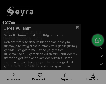
Çerez Kullanımı
+90 543 445 05 88
Çerez Kullanımı Hakkında Bilgilendirme
seyraltd@gmail.com
Web sitemiz, size daha iyi bir gezinme deneyimi
sunmak, site trafiğini analiz etmek ve kişiselleştirilmiş
KURUMSAL
içerik/reklam göstermek amacıyla çerezleri
kullanmaktadır. Bu çerezlerin kullanımını kabul ederek
SAYFALAR
sitemizde gezinmeye devam edebilirsiniz. Çerez
terciplerinizi yönetmek veya daha fazla bilgi almak
KATEGORİLER
için lütfen
Çerez Politikası
sayfasını ziyaret edin.
Anasayfa
Favorilerim
Sepetim
Üye Girişi
Bu web sitesi, Nihat KILIÇARSLAN tarafından tasarlanmış ve optimize
edilmiştir.