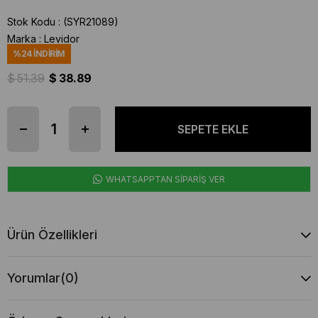
Stok Kodu
(SYR21089)
Marka
:
Levidor
%
24
İNDIRIM
$ 51.39
$ 38.89
WHATSAPPTAN SİPARİŞ VER
Ürün Özellikleri
Yorumlar
(0)