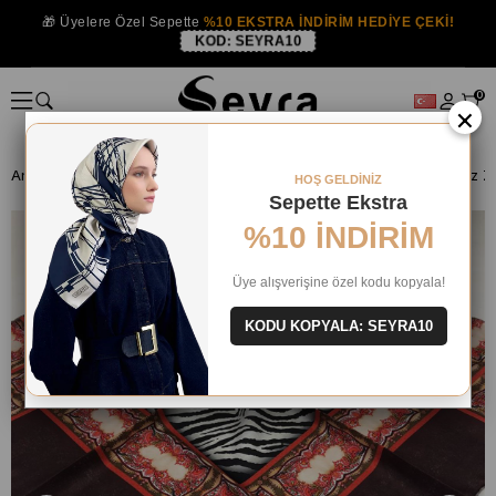
🎁 Üyelere Özel Sepette
%10 EKSTRA İNDİRİM HEDİYE ÇEKİ!
KOD:
SEYRA10
0
×
Anasayfa
İPEK EŞARP
Levidor İpek Eşarp
HOŞ GELDİNİZ
Sepette Ekstra
%10 İNDİRİM
Üye alışverişine özel kodu kopyala!
KODU KOPYALA: SEYRA10