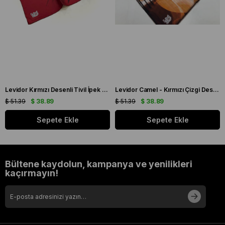
Levidor Kırmızı Desenli Tivil İpek Eşarp 19086
Levidor Camel - Kırmızı Çizgi Desen Tivil İpek Eşarp 20826
$ 51.39
$ 38.89
$ 51.39
$ 38.89
Sepete Ekle
Sepete Ekle
Bültene kaydolun, kampanya ve yenilikleri
kaçırmayın!