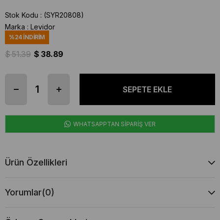
Stok Kodu
(SYR20808)
Marka
:
Levidor
%
24
İNDIRIM
$ 51.39
$ 38.89
WHATSAPPTAN SİPARİŞ VER
Ürün Özellikleri
Yorumlar
(0)