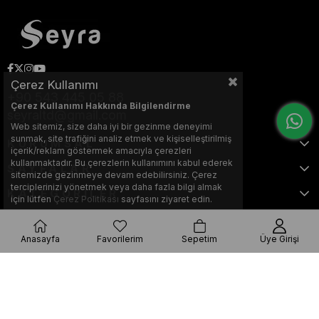
Çerez Kullanımı
+90 543 445 05 88
Çerez Kullanımı Hakkında Bilgilendirme
seyraltd@gmail.com
Web sitemiz, size daha iyi bir gezinme deneyimi
sunmak, site trafiğini analiz etmek ve kişiselleştirilmiş
KURUMSAL
içerik/reklam göstermek amacıyla çerezleri
kullanmaktadır. Bu çerezlerin kullanımını kabul ederek
SAYFALAR
sitemizde gezinmeye devam edebilirsiniz. Çerez
terciplerinizi yönetmek veya daha fazla bilgi almak
KATEGORİLER
için lütfen
Çerez Politikası
sayfasını ziyaret edin.
Anasayfa
Favorilerim
Sepetim
Üye Girişi
Bu web sitesi, Nihat KILIÇARSLAN tarafından tasarlanmış ve optimize
edilmiştir.