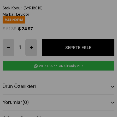
Stok Kodu
(SYR18016)
Marka
:
Levidor
%
51
İNDIRIM
$ 51.39
$ 24.97
WHATSAPPTAN SİPARİŞ VER
Ürün Özellikleri
Yorumlar
(0)