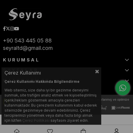
+90 543 445 05 88
seyraltd@gmail.com
KURUMSAL
SAYFALAR
Çerez Kullanımı
KATEGORİLER
Çerez Kullanımı Hakkında Bilgilendirme
Web sitemiz, size daha iyi bir gezinme deneyimi
sunmak, site trafiğini analiz etmek ve kişiselleştirilmiş
Bu web sitesi, Nihat KILIÇARSLAN tarafından tasarlanmış ve optimize
içerik/reklam göstermek amacıyla çerezleri
edilmiştir.
kullanmaktadır. Bu çerezlerin kullanımını kabul ederek
sitemizde gezinmeye devam edebilirsiniz. Çerez
terciplerinizi yönetmek veya daha fazla bilgi almak
için lütfen
Çerez Politikası
sayfasını ziyaret edin.