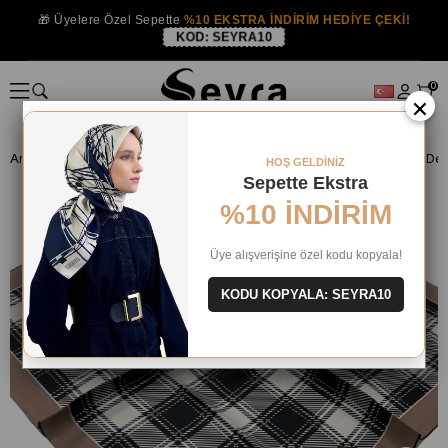
🎁 Üyelere Özel Sepette
%10 EKSTRA İNDİRİM HEDİYE ÇEKİ!
KOD:
SEYRA10
0
×
Anasayfa
İPEK EŞARP
Levidor İpek Eşarp
Levidor Siyah Beyaz Dese
HOŞ GELDİNİZ
Sepette Ekstra
%10 İNDİRİM
Üye alışverişine özel kodu kopyala!
KODU KOPYALA: SEYRA10