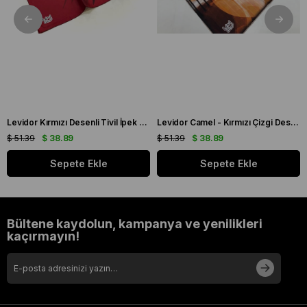
Levidor Kırmızı Desenli Tivil İpek Eşarp 19086
Levidor Camel - Kırmızı Çizgi Desen Tivil İpek Eşarp 20826
$ 51.39
$ 38.89
$ 51.39
$ 38.89
Sepete Ekle
Sepete Ekle
Bültene kaydolun, kampanya ve yenilikleri
kaçırmayın!