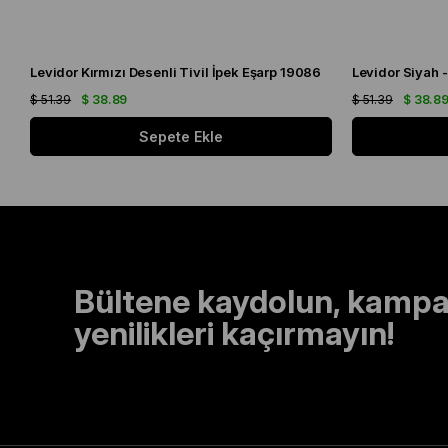
Levidor Kırmızı Desenli Tivil İpek Eşarp 19086
$ 51.39
$ 38.89
$ 51.39
$ 38.8
Sepete Ekle
Bültene kaydolun, kampa
yenilikleri kaçırmayın!