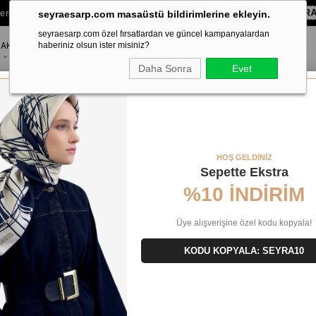
lere Özel Sepette
%10 EKSTRA İNDİRİM HEDİYE ÇEKİ!
KOD:
SEYR
seyraesarp.com masaüstü bildirimlerine ekleyin.
seyraesarp.com özel fırsatlardan ve güncel kampanyalardan
AKSESUAR
haberiniz olsun ister misiniz?
MARKALAR
Daha Sonra
Evet
ivil İpek Eşarp 22521 - 02
HOŞ GELDİNİZ
Sepette Ekstra
%10 İNDİRİM
Üye alışverişine özel kodu kopyala!
KODU KOPYALA: SEYRA10