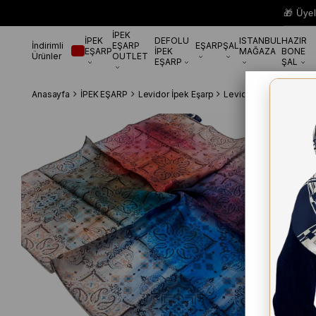
🎁 Üye
İPEK
İPEK
DEFOLU
ISTANBUL
HAZIR
İndirimli
EŞARP
EŞARP
ŞAL
EŞARP
İPEK
MAĞAZA
BONE
Ürünler
OUTLET
EŞARP
ŞAL
Anasayfa
İPEK EŞARP
Levidor İpek Eşarp
Levidor Mavi Desenli T