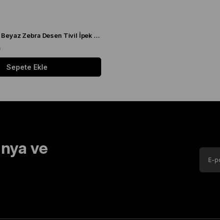
Levidor Siyah - Beyaz Zebra Desen Tivil İpek Eşarp 20808
9
Sepete Ekle
nya ve