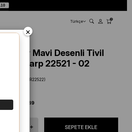
A10
0
Türkçe
×
Levidor Mavi Desenli Tivil
İpek Eşarp 22521 - 02
Stok Kodu
(SYR22522)
Marka
:
Levidor
%
24
İNDIRIM
$ 51.39
$ 38.89