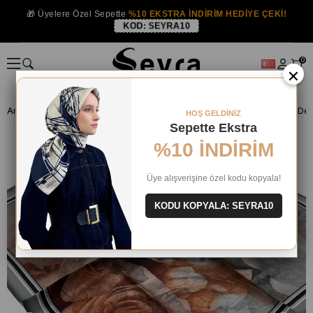
🎁 Üyelere Özel Sepette
%10 EKSTRA İNDİRİM HEDİYE ÇEKİ!
KOD:
SEYRA10
0
×
Anasayfa
İPEK EŞARP
Levidor İpek Eşarp
Levidor Kiremit Batik Des
HOŞ GELDİNİZ
Sepette Ekstra
%10 İNDİRİM
Üye alışverişine özel kodu kopyala!
KODU KOPYALA: SEYRA10