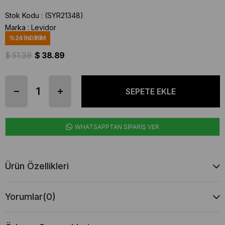
Stok Kodu
(SYR21348)
Marka
:
Levidor
%
24
İNDIRIM
$ 51.39
$ 38.89
WHATSAPPTAN SİPARİŞ VER
Ürün Özellikleri
Yorumlar
(0)