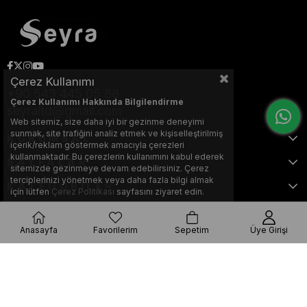
Çerez Kullanımı
+90 543 445 05 88
Çerez Kullanımı Hakkında Bilgilendirme
seyraltd@gmail.com
Web sitemiz, size daha iyi bir gezinme deneyimi
sunmak, site trafiğini analiz etmek ve kişiselleştirilmiş
KURUMSAL
içerik/reklam göstermek amacıyla çerezleri
kullanmaktadır. Bu çerezlerin kullanımını kabul ederek
SAYFALAR
sitemizde gezinmeye devam edebilirsiniz. Çerez
terciplerinizi yönetmek veya daha fazla bilgi almak
KATEGORİLER
için lütfen
Çerez Politikası
sayfasını ziyaret edin.
Anasayfa
Favorilerim
Sepetim
Üye Girişi
Bu web sitesi, Nihat KILIÇARSLAN tarafından tasarlanmış ve optimize
edilmiştir.