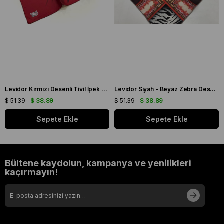
Levidor Kırmızı Desenli Tivil İpek Eşarp 19086
Levidor Siyah - Beyaz Zebra Desen Tivil İpek Eşarp 20808
$ 51.39
$ 38.89
$ 51.39
$ 38.89
Sepete Ekle
Sepete Ekle
Bültene kaydolun, kampanya ve yenilikleri
kaçırmayın!