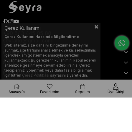
Çerez Kullanımı
+90 543 445 05 88
Çerez Kullanımı Hakkında Bilgilendirme
seyraltd@gmail.com
Web sitemiz, size daha iyi bir gezinme deneyimi
sunmak, site trafiğini analiz etmek ve kişiselleştirilmiş
KURUMSAL
içerik/reklam göstermek amacıyla çerezleri
kullanmaktadır. Bu çerezlerin kullanımını kabul ederek
SAYFALAR
sitemizde gezinmeye devam edebilirsiniz. Çerez
terciplerinizi yönetmek veya daha fazla bilgi almak
KATEGORİLER
için lütfen
Çerez Politikası
sayfasını ziyaret edin.
Anasayfa
Favorilerim
Sepetim
Üye Girişi
Bu web sitesi, Nihat KILIÇARSLAN tarafından tasarlanmış ve optimize
edilmiştir.