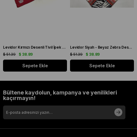
Levidor Kırmızı Desenli Tivil İpek Eşarp 19086
Levidor Siyah - Beyaz Zebra Desen Tivil İpek Eşarp 20808
$ 51.39
$ 38.89
$ 51.39
$ 38.89
Sepete Ekle
Sepete Ekle
Bültene kaydolun, kampanya ve yenilikleri
kaçırmayın!