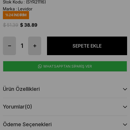
Stok Kodu
(SYR21116)
Marka
:
Levidor
%
24
İNDIRIM
$ 51.39
$ 38.89
WHATSAPPTAN SİPARİŞ VER
Ürün Özellikleri
Yorumlar
(0)
Ödeme Seçenekleri