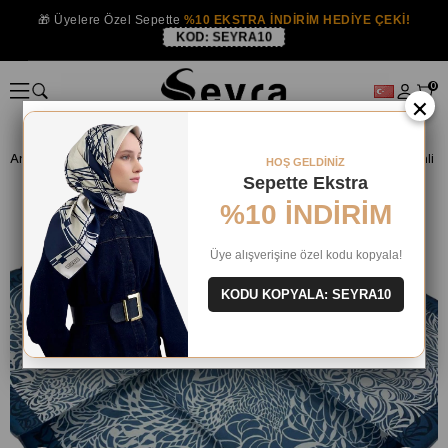
🎁 Üyelere Özel Sepette
%10 EKSTRA İNDİRİM HEDİYE ÇEKİ!
KOD:
SEYRA10
0
×
Anasayfa
İPEK EŞARP
Levidor İpek Eşarp
Levidor İndigo Desenli Ti
HOŞ GELDİNİZ
Sepette Ekstra
%10 İNDİRİM
Üye alışverişine özel kodu kopyala!
KODU KOPYALA: SEYRA10