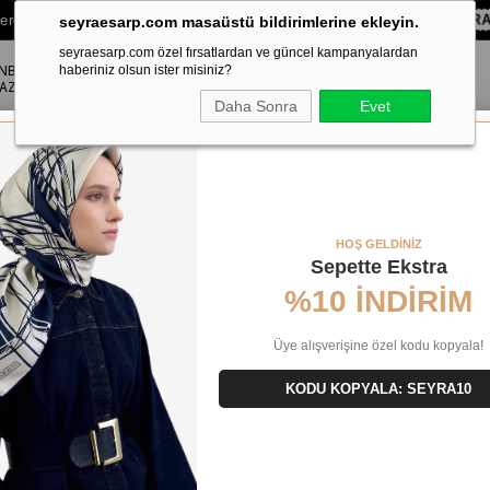
lere Özel Sepette
%10 EKSTRA İNDİRİM HEDİYE ÇEKİ!
KOD:
SEYR
seyraesarp.com masaüstü bildirimlerine ekleyin.
seyraesarp.com özel fırsatlardan ve güncel kampanyalardan
ANBUL
ŞAL
haberiniz olsun ister misiniz?
AKSESUAR
AZA
Daha Sonra
Evet
Tivil İpek Eşarp IST 81220 - 7 Karışık Desen
HOŞ GELDİNİZ
Sepette Ekstra
%10 İNDİRİM
Üye alışverişine özel kodu kopyala!
KODU KOPYALA: SEYRA10