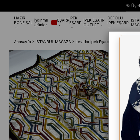
🎁 Üye
HAZIR
İPEK
DEFOLU
İndirimli
EŞARP
İPEK EŞARP
IST
BONE ŞAL
EŞARP
İPEK EŞARP
Ürünler
OUTLET
MAĞ
Anasayfa
ISTANBUL MAĞAZA
Levidor İpek Eşarp
Levidor Bordo 