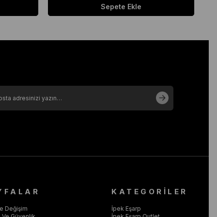
Sepete Ekle
YFALAR
KATEGORİLER
ve Değişim
İpek Eşarp
ik Ve Güvenlik
İpek Eşarp Outlet