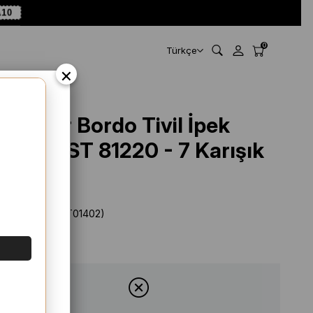
A10
0
Türkçe
×
Levidor Bordo Tivil İpek
Eşarp IST 81220 - 7 Karışık
Desen
Stok Kodu
(IST01402)
Marka
:
Levidor