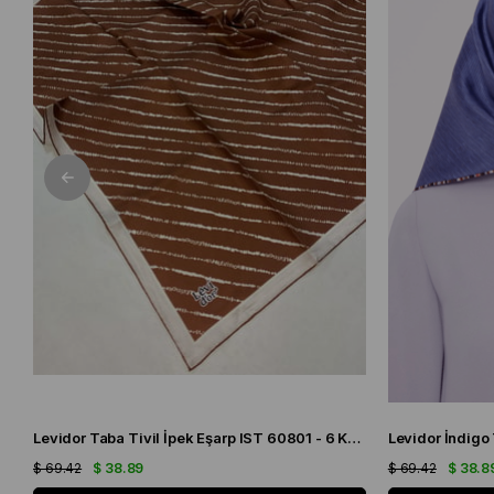
Levidor Taba Tivil İpek Eşarp IST 60801 - 6 Karışık Desen
$ 69.42
$ 38.89
$ 69.42
$ 38.8