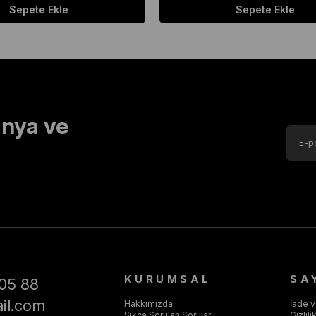
Sepete Ekle
Sepete Ekle
nya ve
KURUMSAL
SA
05 88
il.com
Hakkımızda
İade 
Sıkça Sorulan Sorular
Gizlil