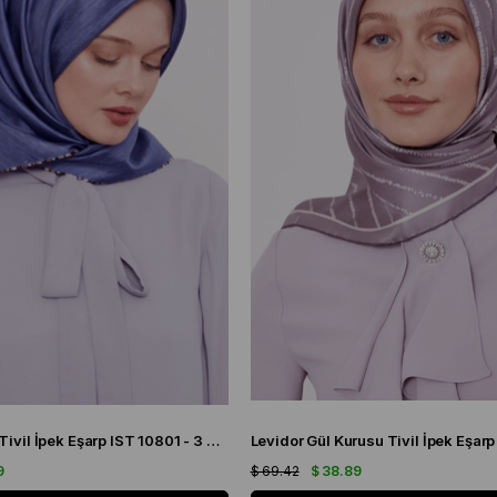
Levidor İndigo Tivil İpek Eşarp IST 10801 - 3 Karışık Desen
9
$ 69.42
$ 38.89