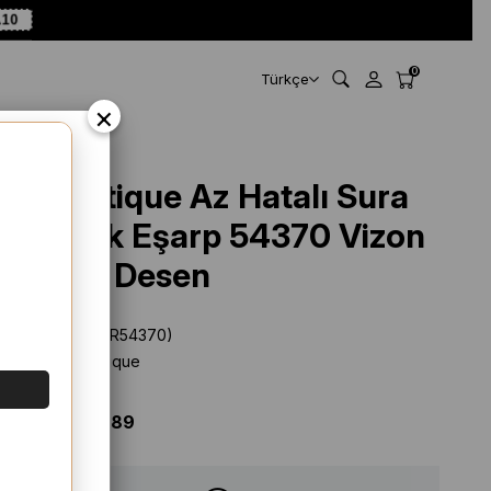
A10
0
Türkçe
×
La Boutique Az Hatalı Sura
Saf İpek Eşarp 54370 Vizon
Karışık Desen
Stok Kodu
(SYR54370)
Marka
:
La Boutique
%
44
İNDIRIM
$ 69.44
$ 38.89