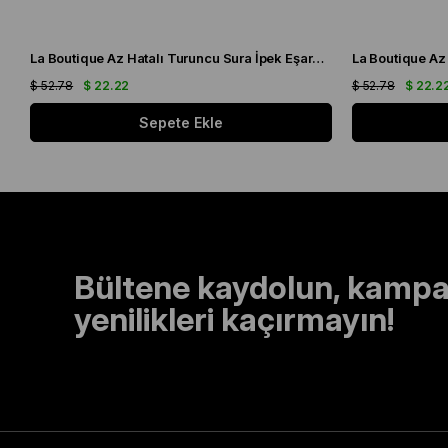
La Boutique Az Hatalı Turuncu Sura İpek Eşarp 24860
$ 52.78
$ 22.22
$ 52.78
$ 22.2
Sepete Ekle
Bültene kaydolun, kampa
yenilikleri kaçırmayın!