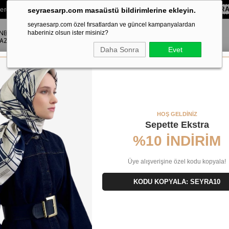
lere Özel Sepette
%10 EKSTRA İNDİRİM HEDİYE ÇEKİ!
KOD:
SEYR
seyraesarp.com masaüstü bildirimlerine ekleyin.
seyraesarp.com özel fırsatlardan ve güncel kampanyalardan
ANBUL
ŞAL
haberiniz olsun ister misiniz?
AKSESUAR
AZA
Daha Sonra
Evet
 Boutique Az Hatalı Sura Saf İpek Eşarp 54370 Vizon Karışık Desen
HOŞ GELDİNİZ
Sepette Ekstra
%10 İNDİRİM
Üye alışverişine özel kodu kopyala!
KODU KOPYALA: SEYRA10