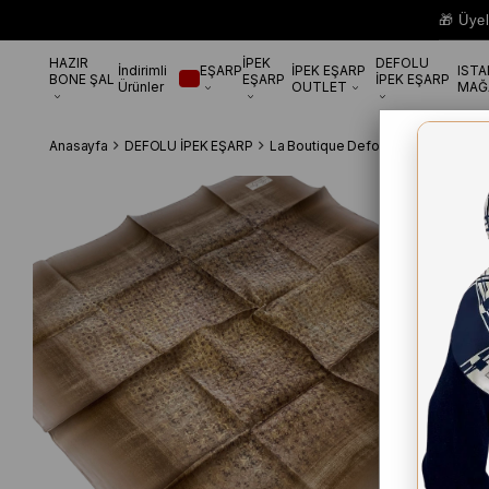
🎁 Üye
HAZIR
İPEK
DEFOLU
İndirimli
EŞARP
İPEK EŞARP
IST
BONE ŞAL
EŞARP
İPEK EŞARP
Ürünler
OUTLET
MAĞ
Anasayfa
DEFOLU İPEK EŞARP
La Boutique Defolu İpek Eşarp
La