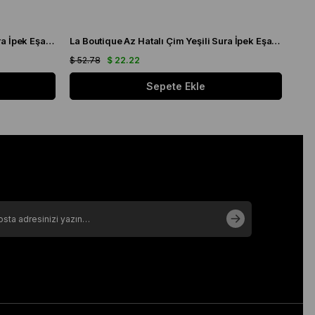
La Boutique Az Hatalı Çim Yeşili Sura İpek Eşarp 23289
La Boutique Az Hatalı Çim Yeşili Sura İpek Eşarp 23287
$ 52.78
$ 22.22
$ 52
Sepete Ekle