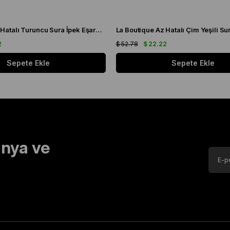
La Boutique Az Hatalı Turuncu Sura İpek Eşarp 24859
2
$ 52.78
$ 22.22
Sepete Ekle
Sepete Ekle
nya ve