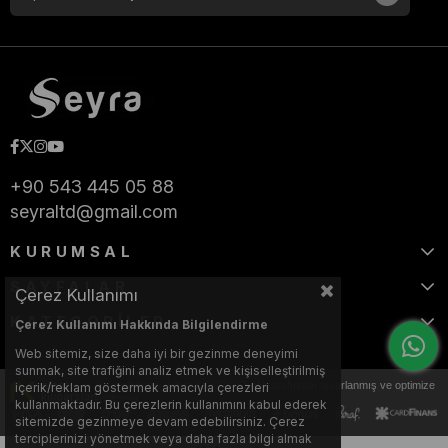
+90 543 445 05 88
seyraltd@gmail.com
KURUMSAL
SAYFALAR
Çerez Kullanımı
KATEGORİLER
Çerez Kullanımı Hakkında Bilgilendirme
Web sitemiz, size daha iyi bir gezinme deneyimi
sunmak, site trafiğini analiz etmek ve kişiselleştirilmiş
Bu web sitesi, Nihat KILIÇARSLAN tarafından tasarlanmış ve optimize
içerik/reklam göstermek amacıyla çerezleri
edilmiştir.
kullanmaktadır. Bu çerezlerin kullanımını kabul ederek
sitemizde gezinmeye devam edebilirsiniz. Çerez
terciplerinizi yönetmek veya daha fazla bilgi almak