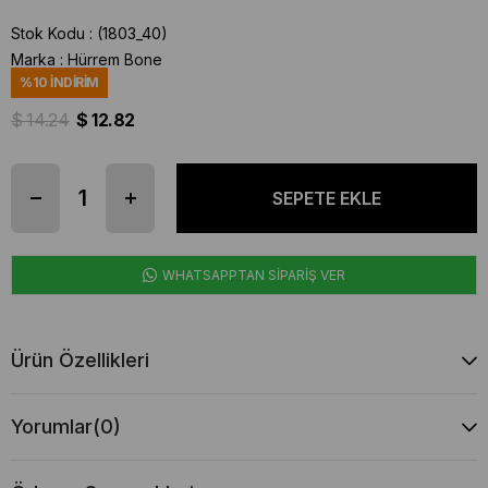
Stok Kodu
(1803_40)
Marka
:
Hürrem Bone
%
10
İNDIRIM
$ 14.24
$ 12.82
WHATSAPPTAN SİPARİŞ VER
Ürün Özellikleri
Yorumlar
(0)