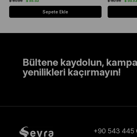
$ 80.56
$ 55.53
$ 80.56
$ 55.5
Sepete Ekle
Bültene kaydolun, kampa
yenilikleri kaçırmayın!
+90 543 445 