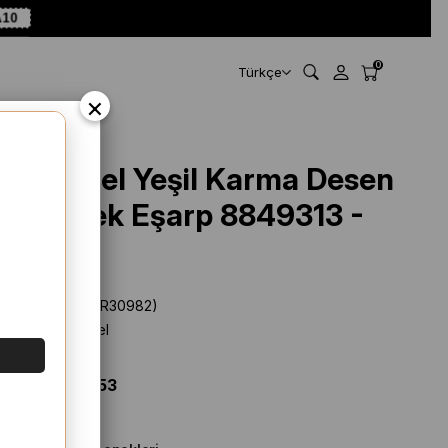
A10
0
Türkçe
×
Cacharel Yeşil Karma Desen
Tivil İpek Eşarp 8849313 -
951
Stok Kodu
(SYR30982)
Marka
:
Cacharel
%
31
İNDIRIM
$ 80.56
$ 55.53