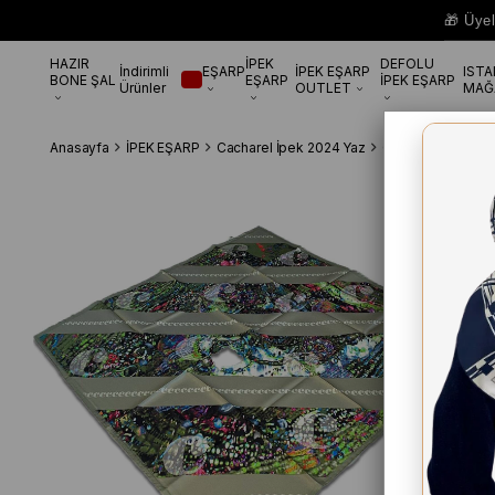
🎁 Üye
HAZIR
İPEK
DEFOLU
İndirimli
EŞARP
İPEK EŞARP
IST
BONE ŞAL
EŞARP
İPEK EŞARP
Ürünler
OUTLET
MAĞ
Anasayfa
İPEK EŞARP
Cacharel İpek 2024 Yaz
Cacharel Yeşil Ka