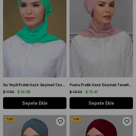
Su Yeşili Pratik Hazır Geçmeli Tesettür Bone Sandy Kumaş Güllü İşlemeli Şifon Atkılı 1206A_32
Pudra Pratik Hazır Geçmeli Tesettür Bone Sandy Kumaş Taçlı Büzgülü Şifon Atkılı 1208A_06
$ 11.55
$ 10.39
$ 14.90
$ 13.41
Sepete Ekle
Sepete Ekle