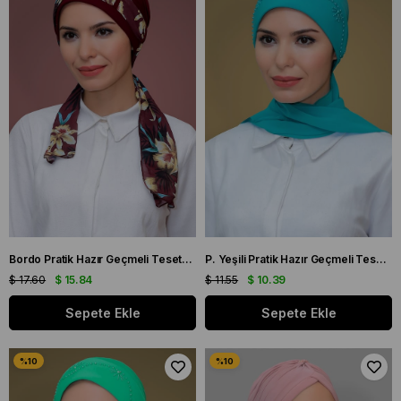
Bordo Pratik Hazır Geçmeli Tesettür Bone Sandy Kumaş Desenli Şifon Kemerli 1205D_16
P. Yeşili Pratik Hazır Geçmeli Tesettür Bone Sandy Kumaş Güllü İşlemeli Şifon Atkılı 1206A_19
$ 17.60
$ 15.84
$ 11.55
$ 10.39
Sepete Ekle
Sepete Ekle