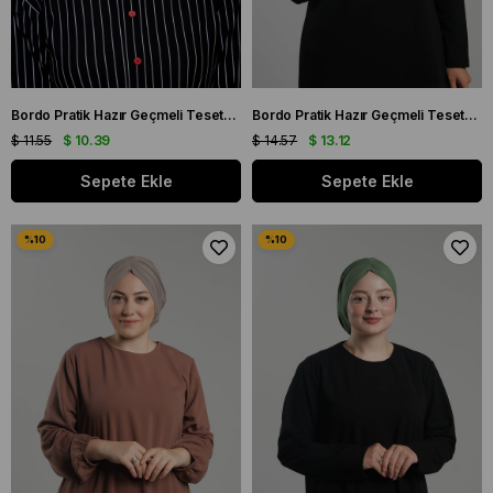
Bordo Pratik Hazır Geçmeli Tesettür Bone Petekli Güllü 1201_16
Bordo Pratik Hazır Geçmeli Tesettür Bone Sandy Büzgülü Salaş 2119_16
$ 11.55
$ 10.39
$ 14.57
$ 13.12
Sepete Ekle
Sepete Ekle