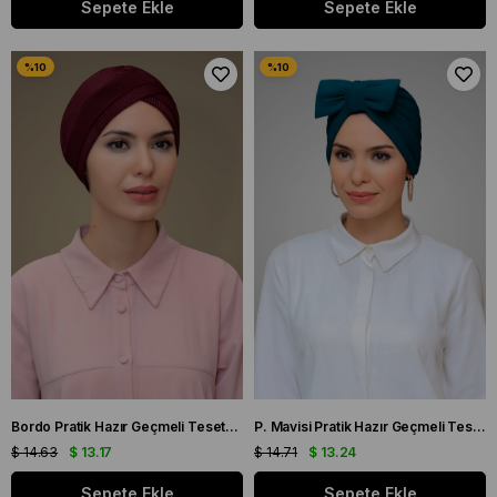
Sepete Ekle
Sepete Ekle
Bordo Pratik Hazır Geçmeli Tesettür Bone Fukuro Piliseli Tek Bantlı Çapraz Büzgülü 1821_16
P. Mavisi Pratik Hazır Geçmeli Tesettür Bone Sandy Kumaş Fiyonklu Büzgülü 7006_17
$ 14.63
$ 13.17
$ 14.71
$ 13.24
Sepete Ekle
Sepete Ekle