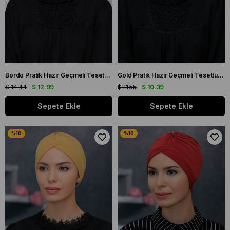
Bordo Pratik Hazır Geçmeli Tesettür Bone Petekli Büzgülü 1204_16
Gold Pratik Hazır Geçmeli Tesettür Bone Sandy Kumaş Güllü Boncuklu İşlemeli 1206_03
$ 14.44
$ 12.99
$ 11.55
$ 10.39
Sepete Ekle
Sepete Ekle