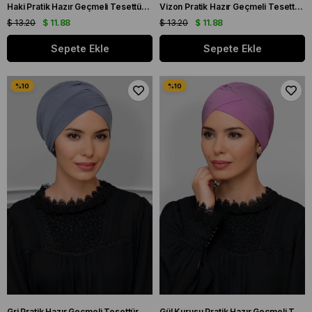
Haki Pratik Hazır Geçmeli Tesettür Bone Sandy Kumaş Çapraz Büzgülü 1801_09
Vizon Pratik Hazır Geçmeli Tesettür Bone Sandy Kumaş Çapraz Büzgülü 1801_10
$ 13.20
$ 11.88
$ 13.20
$ 11.88
Sepete Ekle
Sepete Ekle
Gri Pratik Hazır Geçmeli Tesettür Bone Sandy Kumaş Çapraz Büzgülü 1801_15
Gül Kurusu Pratik Hazır Geçmeli Tesettür Bone Sandy Kumaş Çapraz Büzgülü 1801_18