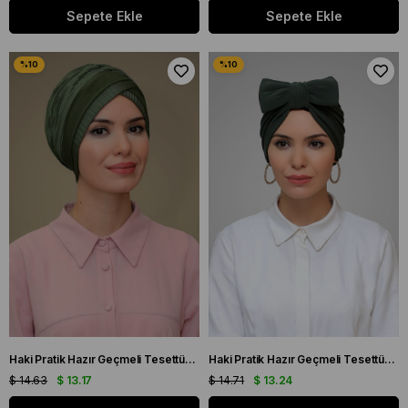
Sepete Ekle
Sepete Ekle
Haki Pratik Hazır Geçmeli Tesettür Bone Fukuro Piliseli Tek Bantlı Çapraz Büzgülü 1821_09
Haki Pratik Hazır Geçmeli Tesettür Bone Sandy Kumaş Fiyonklu Büzgülü 7006_09
$ 14.63
$ 13.17
$ 14.71
$ 13.24