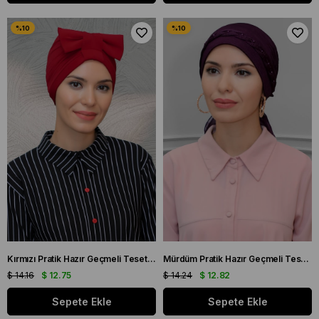
Kırmızı Pratik Hazır Geçmeli Tesettür Bone Sandy Kumaş Fiyonklu Büzgülü 7010_31
Mürdüm Pratik Hazır Geçmeli Tesettür Bone Fukuro Piliseli Örgülü Güllü 1823_07
$ 14.16
$ 12.75
$ 14.24
$ 12.82
Sepete Ekle
Sepete Ekle