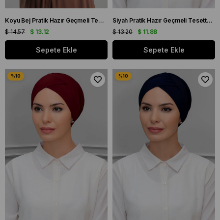
Koyu Bej Pratik Hazır Geçmeli Tesettür Bone Sandy Pileli Salaş 2121_44
Siyah Pratik Hazır Geçmeli Tesettür Bone Sandy Kumaş Çapraz Büzgülü 1801_01
$ 14.57
$ 13.12
$ 13.20
$ 11.88
Sepete Ekle
Sepete Ekle