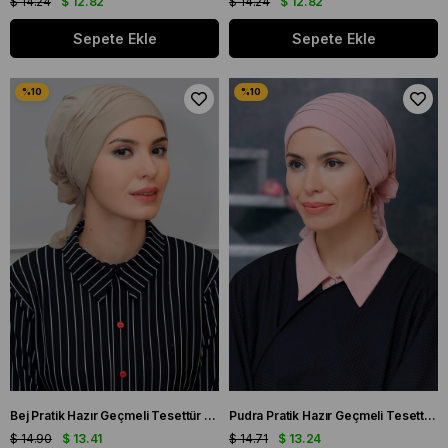
$ 14.24
$ 12.82
$ 14.24
$ 12.82
Sepete Ekle
Sepete Ekle
Bej Pratik Hazır Geçmeli Tesettür Bone Sandy Kumaş İncili Pileli Nervürlü Güllü 1805_12
Pudra Pratik Hazır Geçmeli Tesettür Bone Sandy Kumaş Pileli Nervürlü Güllü 1806_06
$ 14.90
$ 13.41
$ 14.71
$ 13.24