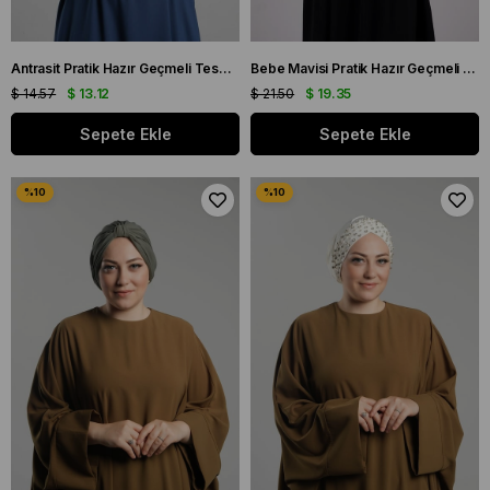
Antrasit Pratik Hazır Geçmeli Tesettür Bone Sandy Pileli Salaş 2121_25
Bebe Mavisi Pratik Hazır Geçmeli Tesettür Bone Sandy Kumaş Taşlı 1456_11
$ 14.57
$ 13.12
$ 21.50
$ 19.35
Sepete Ekle
Sepete Ekle