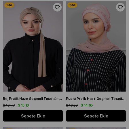
Bej Pratik Hazır Geçmeli Tesettür Bone Sandy Kumaş Atkılı 2204_12
Pudra Pratik Hazır Geçmeli Tesettür Bone Fukuro Piliseli Örgülü Şifon Atkılı 1825A_06
$ 16.77
$ 15.10
$ 16.28
$ 14.65
Sepete Ekle
Sepete Ekle