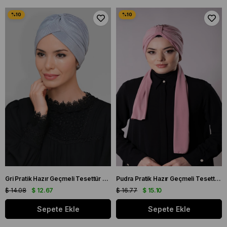
Gri Pratik Hazır Geçmeli Tesettür Bone Fukuro Piliseli Tek Çapraz Büzgülü 1824_15
Pudra Pratik Hazır Geçmeli Tesettür Bone Sandy Kumaş Atkılı 2204_06
$ 14.08
$ 12.67
$ 16.77
$ 15.10
Sepete Ekle
Sepete Ekle