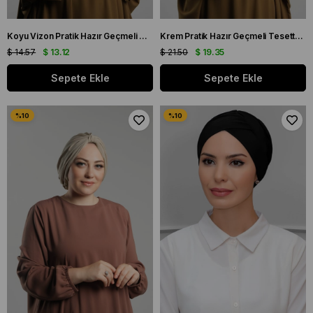
Koyu Vizon Pratik Hazır Geçmeli Tesettür Bone Sandy Pileli Salaş 2121_38
Krem Pratik Hazır Geçmeli Tesettür Bone Sandy Kumaş Taşlı 1456_40
$ 14.57
$ 13.12
$ 21.50
$ 19.35
Sepete Ekle
Sepete Ekle