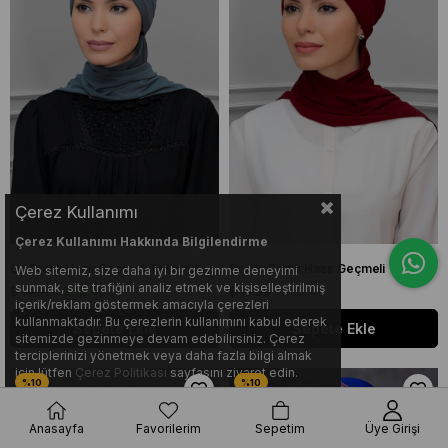
Çerez Kullanımı
Çerez Kullanımı Hakkında Bilgilendirme
Gri Pratik Hazır Geçmeli Tesettür Bone Sandy Kumaş Taçlı Büzgülü Şifon Atkılı 1208A_15
Bordo Pratik Hazır Geçmeli Tesettür Bone Sandy Kumaş Taçlı Büzgülü Şifon Atkılı 1208A_16
Web sitemiz, size daha iyi bir gezinme deneyimi
sunmak, site trafiğini analiz etmek ve kişiselleştirilmiş
$ 14.90
$ 13.41
$ 14.90
$ 13.41
içerik/reklam göstermek amacıyla çerezleri
kullanmaktadır. Bu çerezlerin kullanımını kabul ederek
Sepete Ekle
Sepete Ekle
sitemizde gezinmeye devam edebilirsiniz. Çerez
terciplerinizi yönetmek veya daha fazla bilgi almak
için lütfen
Çerez Politikası
sayfasını ziyaret edin.
Anasayfa
Favorilerim
Sepetim
Üye Girişi