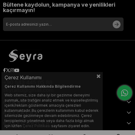
Bültene kaydolun, kampanya ve yenilikleri
kaçırmayın!
Çerez Kullanımı
+90 543 445 05 88
Çerez Kullanımı Hakkında Bilgilendirme
seyraltd@gmail.com
Web sitemiz, size daha iyi bir gezinme deneyimi
sunmak, site trafiğini analiz etmek ve kişiselleştirilmiş
KURUMSAL
içerik/reklam göstermek amacıyla çerezleri
kullanmaktadır. Bu çerezlerin kullanımını kabul ederek
SAYFALAR
sitemizde gezinmeye devam edebilirsiniz. Çerez
terciplerinizi yönetmek veya daha fazla bilgi almak
KATEGORİLER
için lütfen
Çerez Politikası
sayfasını ziyaret edin.