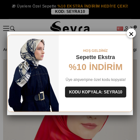
🎁 Üyelere Özel Sepette
%10 EKSTRA İNDİRİM HEDİYE ÇEKİ!
KOD:
SEYRA10
0
×
Anasayfa
İPEK EŞARP
Armine İpek 2024 Yaz
HOŞ GELDİNİZ
Sepette Ekstra
%10 İNDİRİM
Üye alışverişine özel kodu kopyala!
KODU KOPYALA: SEYRA10