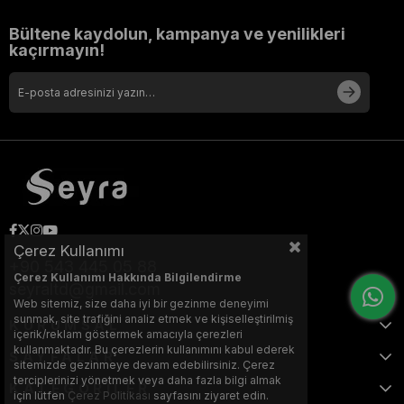
Bültene kaydolun, kampanya ve yenilikleri
kaçırmayın!
Çerez Kullanımı
+90 543 445 05 88
Çerez Kullanımı Hakkında Bilgilendirme
seyraltd@gmail.com
Web sitemiz, size daha iyi bir gezinme deneyimi
sunmak, site trafiğini analiz etmek ve kişiselleştirilmiş
KURUMSAL
içerik/reklam göstermek amacıyla çerezleri
kullanmaktadır. Bu çerezlerin kullanımını kabul ederek
SAYFALAR
sitemizde gezinmeye devam edebilirsiniz. Çerez
terciplerinizi yönetmek veya daha fazla bilgi almak
KATEGORİLER
için lütfen
Çerez Politikası
sayfasını ziyaret edin.