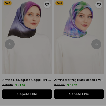
Armine Lila Degrade Geçişli Tivil İpek Eşarp 9051 - 59
Armine Mor Yeşil Batik Desen Tivil İpek Eşarp 9136 - 50
$ 77.78
$ 41.67
$ 77.78
$ 41.67
Sepete Ekle
Sepete Ekle