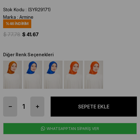
Stok Kodu
(SYR29171)
Marka
:
Armine
%
46
İNDIRIM
$ 77.78
$ 41.67
Diğer Renk Seçenekleri
WHATSAPPTAN SİPARİŞ VER