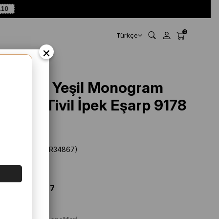
A10
0
Türkçe
×
Armine Yeşil Monogram
Desen Tivil İpek Eşarp 9178
- 32
Stok Kodu
(SYR34867)
Marka
:
Armine
%
46
İNDIRIM
$ 77.78
$ 41.67