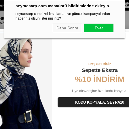
lere Özel Sepette
%10 EKSTRA İNDİRİM HEDİYE ÇEKİ!
KOD:
SEYR
seyraesarp.com masaüstü bildirimlerine ekleyin.
seyraesarp.com özel fırsatlardan ve güncel kampanyalardan
ANBUL
ŞAL
haberiniz olsun ister misiniz?
AKSESUAR
AZA
Daha Sonra
Evet
ram Desen Tivil İpek Eşarp 9178 - 32
HOŞ GELDİNİZ
Sepette Ekstra
%10 İNDİRİM
Üye alışverişine özel kodu kopyala!
KODU KOPYALA: SEYRA10