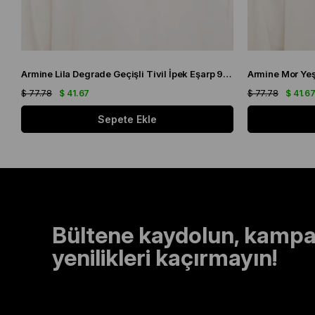
Armine Lila Degrade Geçişli Tivil İpek Eşarp 9051 - 59
$ 77.78
$ 41.67
$ 77.78
$ 41.6
Sepete Ekle
Bültene kaydolun, kampa
yenilikleri kaçırmayın!