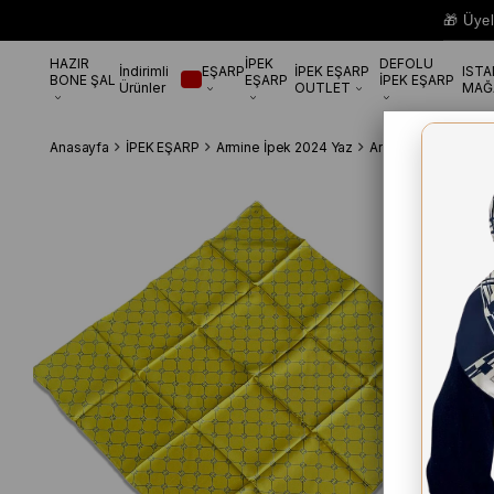
🎁 Üye
HAZIR
İPEK
DEFOLU
İndirimli
EŞARP
İPEK EŞARP
IST
BONE ŞAL
EŞARP
İPEK EŞARP
Ürünler
OUTLET
MAĞ
Anasayfa
İPEK EŞARP
Armine İpek 2024 Yaz
Armine Yeşil Monog