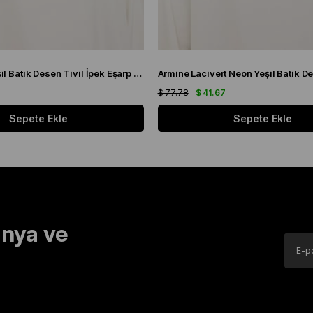
Armine Mor Yeşil Batik Desen Tivil İpek Eşarp 9136 - 50
7
$ 77.78
$ 41.67
Sepete Ekle
Sepete Ekle
nya ve