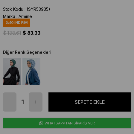
Stok Kodu
(SYR53935)
Marka
:
Armine
%
40
İNDIRIM
$ 138.61
$ 83.33
Diğer Renk Seçenekleri
WHATSAPPTAN SİPARİŞ VER