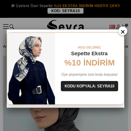
🎁 Üyelere Özel Sepette
%10 EKSTRA İNDİRİM HEDİYE ÇEKİ!
KOD:
SEYRA10
0
×
Anasayfa
İPEK EŞARP
Armine İpek 2026 Yaz
Armine Tivil Saf İpe
HOŞ GELDİNİZ
Sepette Ekstra
%10 İNDİRİM
Üye alışverişine özel kodu kopyala!
KODU KOPYALA: SEYRA10