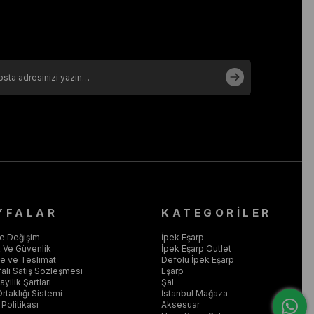
YFALAR
KATEGORİLER
ve Değişim
İpek Eşarp
ik Ve Güvenlik
İpek Eşarp Outlet
 ve Teslimat
Defolu İpek Eşarp
ali Satış Sözleşmesi
Eşarp
yilik Şartları
Şal
Ortaklığı Sistemi
İstanbul Mağaza
Politikası
Aksesuar