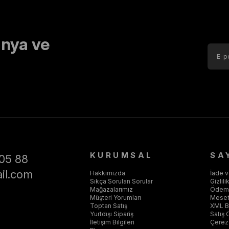
nya ve
KURUMSAL
SA
05 88
il.com
Hakkımızda
İade 
Sıkça Sorulan Sorular
Gizlil
Mağazalarımız
Ödeme
Müşteri Yorumları
Mesef
Toptan Satış
XML Ba
Yurtdışı Sipariş
Satış 
İletişim Bilgileri
Çerez 