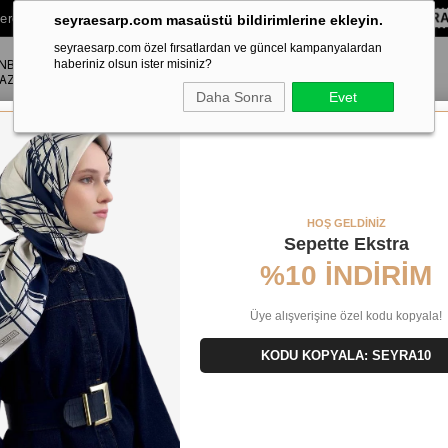
lere Özel Sepette
%10 EKSTRA İNDİRİM HEDİYE ÇEKİ!
KOD:
SEYR
seyraesarp.com masaüstü bildirimlerine ekleyin.
seyraesarp.com özel fırsatlardan ve güncel kampanyalardan
ANBUL
ŞAL
haberiniz olsun ister misiniz?
AKSESUAR
AZA
Daha Sonra
Evet
ek Eşarp 9518 - 51 Haki Etnik Desen
HOŞ GELDİNİZ
Sepette Ekstra
%10 İNDİRİM
Üye alışverişine özel kodu kopyala!
KODU KOPYALA: SEYRA10