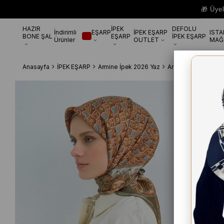
🎁 Üye
HAZIR
İPEK
DEFOLU
İndirimli
EŞARP
İPEK EŞARP
IST
BONE ŞAL
EŞARP
İPEK EŞARP
Ürünler
OUTLET
MAĞ
Anasayfa
İPEK EŞARP
Armine İpek 2026 Yaz
Armine Tivil Saf İp