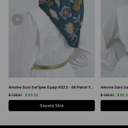
Armine Sura Saf İpek Eşarp 9523 - 56 Petrol Yeşili Çiçek Desen
$ 138.61
$ 83.33
$ 138.61
$ 83.
Sepete Ekle