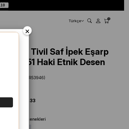
A10
0
Türkçe
×
Armine Tivil Saf İpek Eşarp
9518 - 51 Haki Etnik Desen
Stok Kodu
(SYR53946)
Marka
:
Armine
%
40
İNDIRIM
$ 138.61
$ 83.33
Diğer Renk Seçenekleri