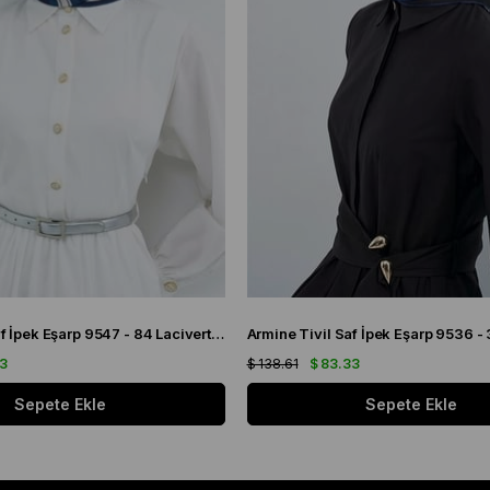
Armine Sura Saf İpek Eşarp 9547 - 84 Lacivert Simetrik Desen
33
$ 138.61
$ 83.33
Sepete Ekle
Sepete Ekle