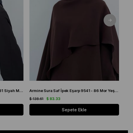
Armine Tivil Saf İpek Eşarp 9536 - 31 Siyah Mavi Çiçek Desen
Armine Sura Saf İpek Eşarp 9541 - 86 Mor Yeşil Logo Desen
$ 138.61
$ 83.33
$ 13
Sepete Ekle