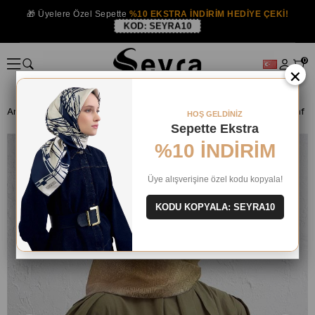
🎁 Üyelere Özel Sepette
%10 EKSTRA İNDİRİM HEDİYE ÇEKİ!
KOD:
SEYRA10
0
×
Anasayfa
İPEK EŞARP
Armine İpek 2025-26 Kış
HOŞ GELDİNİZ
Sepette Ekstra
%10 İNDİRİM
Üye alışverişine özel kodu kopyala!
KODU KOPYALA: SEYRA10