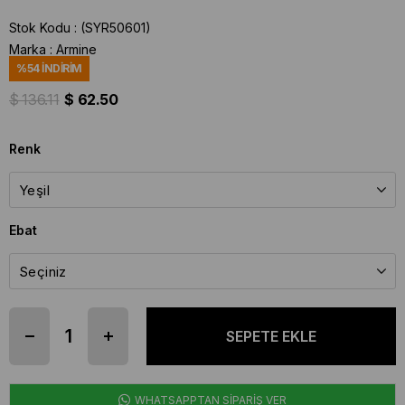
Stok Kodu
(SYR50601)
Marka
:
Armine
%
54
İNDIRIM
$ 136.11
$ 62.50
Renk
Ebat
WHATSAPPTAN SİPARİŞ VER