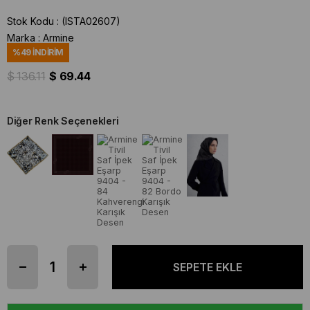
Stok Kodu
(ISTA02607)
Marka
:
Armine
%
49
İNDIRIM
$ 136.11
$ 69.44
Diğer Renk Seçenekleri