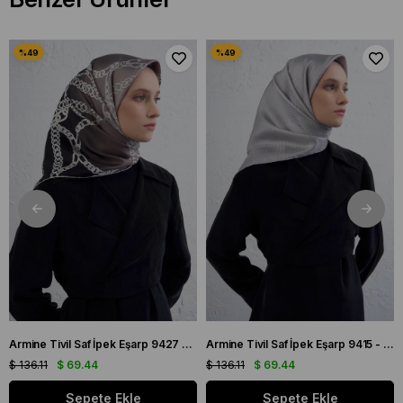
Armine Tivil Saf İpek Eşarp 9427 - 82 Siyah Karışık Desen
Armine Tivil Saf İpek Eşarp 9415 - 06 Gri Karışık Desen
$ 136.11
$ 69.44
$ 136.11
$ 69.44
Sepete Ekle
Sepete Ekle