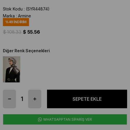
Stok Kodu
(SYR44874)
Marka
:
Armine
%
49
İNDIRIM
$ 108.33
$ 55.56
Diğer Renk Seçenekleri
WHATSAPPTAN SİPARİŞ VER