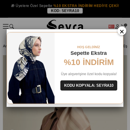
🎁 Üyelere Özel Sepette
%10 EKSTRA İNDİRİM HEDİYE ÇEKİ!
KOD:
SEYRA10
0
×
Anasayfa
İPEK EŞARP
Armine İpek 2025 Yaz
HOŞ GELDİNİZ
Sepette Ekstra
%10 İNDİRİM
Üye alışverişine özel kodu kopyala!
KODU KOPYALA: SEYRA10