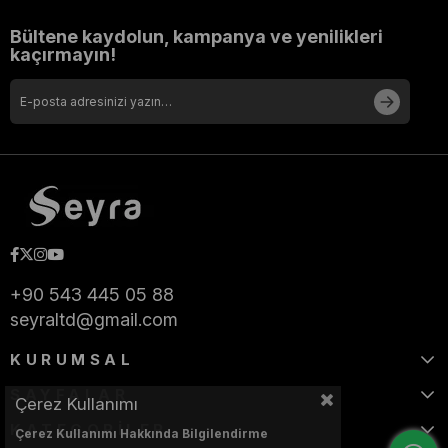
Bültene kaydolun, kampanya ve yenilikleri
kaçırmayın!
+90 543 445 05 88
seyraltd@gmail.com
KURUMSAL
SAYFALAR
Çerez Kullanımı
KATEGORİLER
Çerez Kullanımı Hakkında Bilgilendirme