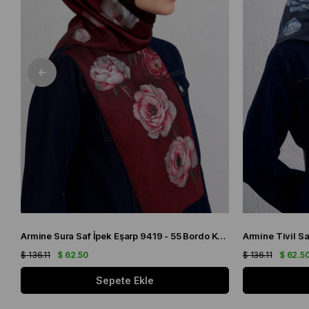
Armine Sura Saf İpek Eşarp 9419 - 55 Bordo Karışık Desen
$ 136.11
$ 62.50
$ 136.11
$ 62.5
Sepete Ekle