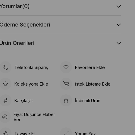
Yorumlar
(0)
Ödeme Seçenekleri
Ürün Önerileri
Telefonla Sipariş
Favorilere Ekle
Koleksiyona Ekle
İstek Listeme Ekle
Karşılaştır
İndirimli Ürün
Fiyat Düşünce Haber
Ver
Tavsiye Et
Yorum Yaz