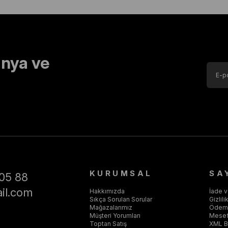
nya ve
KURUMSAL
SA
05 88
il.com
Hakkımızda
İade 
Sıkça Sorulan Sorular
Gizlil
Mağazalarımız
Ödeme
Müşteri Yorumları
Mesef
Toptan Satış
XML Ba