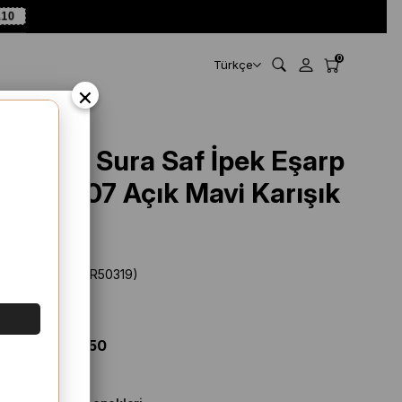
A10
0
Türkçe
×
Armine Sura Saf İpek Eşarp
9419 - 07 Açık Mavi Karışık
Desen
Stok Kodu
(SYR50319)
Marka
:
Armine
%
54
İNDIRIM
$ 136.11
$ 62.50