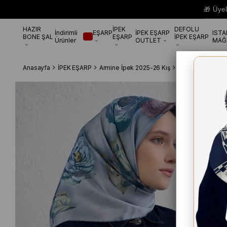
🎁 Üye
HAZIR
İPEK
DEFOLU
İndirimli
EŞARP
İPEK EŞARP
IST
BONE ŞAL
EŞARP
İPEK EŞARP
Ürünler
OUTLET
MAĞ
Anasayfa
İPEK EŞARP
Armine İpek 2025-26 Kış
Armine Sura Saf 