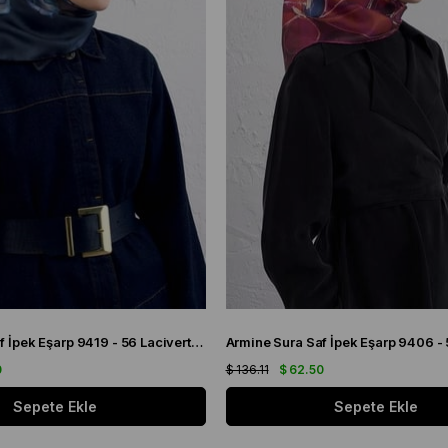
Armine Tivil Saf İpek Eşarp 9419 - 56 Lacivert Karışık Desen
0
$ 136.11
$ 62.50
Sepete Ekle
Sepete Ekle