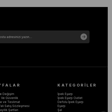
YFALAR
KATEGORİLER
ve Değişim
İpek Eşarp
ik Ve Güvenlik
İpek Eşarp Outlet
 ve Teslimat
Defolu İpek Eşarp
ali Satış Sözleşmesi
Eşarp
yilik Şartları
Şal