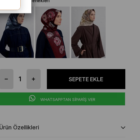
Diğer Renk Seçenekleri
WHATSAPPTAN SİPARİŞ VER
Ürün Özellikleri