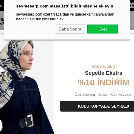
lere Özel Sepette
%10 EKSTRA İNDİRİM HEDİYE ÇEKİ!
KOD:
SEYR
seyraesarp.com masaüstü bildirimlerine ekleyin.
seyraesarp.com özel fırsatlardan ve güncel kampanyalardan
ANBUL
ŞAL
haberiniz olsun ister misiniz?
AKSESUAR
AZA
Daha Sonra
Evet
İpek Eşarp 9419 - 07 Açık Mavi Karışık Desen
HOŞ GELDİNİZ
Sepette Ekstra
%10 İNDİRİM
Üye alışverişine özel kodu kopyala!
KODU KOPYALA: SEYRA10