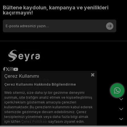
Bültene kaydolun, kampanya ve yenilikleri
kaçırmayın!
Çerez Kullanımı
+90 543 445 05 88
Çerez Kullanımı Hakkında Bilgilendirme
seyraltd@gmail.com
Web sitemiz, size daha iyi bir gezinme deneyimi
sunmak, site trafiğini analiz etmek ve kişiselleştirilmiş
KURUMSAL
içerik/reklam göstermek amacıyla çerezleri
kullanmaktadır. Bu çerezlerin kullanımını kabul ederek
SAYFALAR
sitemizde gezinmeye devam edebilirsiniz. Çerez
terciplerinizi yönetmek veya daha fazla bilgi almak
KATEGORİLER
için lütfen
Çerez Politikası
sayfasını ziyaret edin.