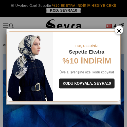
🎁 Üyelere Özel Sepette
%10 EKSTRA İNDİRİM HEDİYE ÇEKİ!
KOD:
SEYRA10
0
×
Anasayfa
İPEK EŞARP
Armine İpek 2025 Yaz
Armine Sura İpek Eş
HOŞ GELDİNİZ
Sepette Ekstra
%10 İNDİRİM
Üye alışverişine özel kodu kopyala!
KODU KOPYALA: SEYRA10