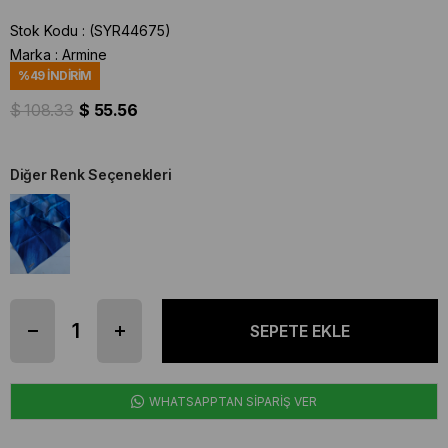
Stok Kodu
(SYR44675)
Marka
:
Armine
%
49
İNDIRIM
$ 108.33
$ 55.56
Diğer Renk Seçenekleri
WHATSAPPTAN SİPARİŞ VER