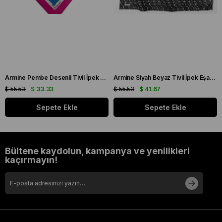
Armine Pembe Desenli Tivil İpek Eşarp 8914 - 57
Armine Siyah Beyaz Tivil İpek Eşarp 8924 - 01
$ 55.53
$ 33.33
$ 55.53
$ 41.67
Sepete Ekle
Sepete Ekle
Bültene kaydolun, kampanya ve yenilikleri
kaçırmayın!