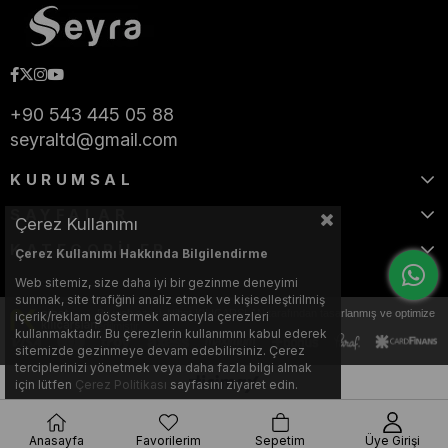
+90 543 445 05 88
seyraltd@gmail.com
KURUMSAL
SAYFALAR
Çerez Kullanımı
KATEGORİLER
Çerez Kullanımı Hakkında Bilgilendirme
Web sitemiz, size daha iyi bir gezinme deneyimi
sunmak, site trafiğini analiz etmek ve kişiselleştirilmiş
Bu web sitesi, Nihat KILIÇARSLAN tarafından tasarlanmış ve optimize
içerik/reklam göstermek amacıyla çerezleri
edilmiştir.
kullanmaktadır. Bu çerezlerin kullanımını kabul ederek
sitemizde gezinmeye devam edebilirsiniz. Çerez
terciplerinizi yönetmek veya daha fazla bilgi almak
için lütfen
Çerez Politikası
sayfasını ziyaret edin.
Anasayfa
Favorilerim
Sepetim
Üye Girişi