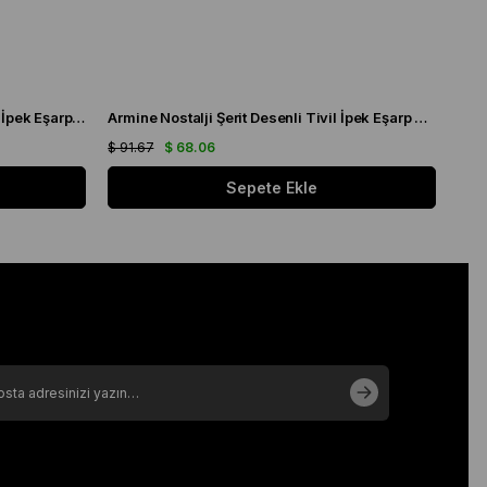
Armine Nostalji Granit Desenli Tivil İpek Eşarp 8333 - 08
Armine Nostalji Şerit Desenli Tivil İpek Eşarp 8904 - 36
$ 91.67
$ 68.06
$ 91
Sepete Ekle