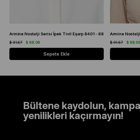
Armine Nostalji Serisi İpek Tivil Eşarp 8401 - 88
$ 91.67
$ 68.06
$ 91.67
$ 68.0
Sepete Ekle
Bültene kaydolun, kampa
yenilikleri kaçırmayın!