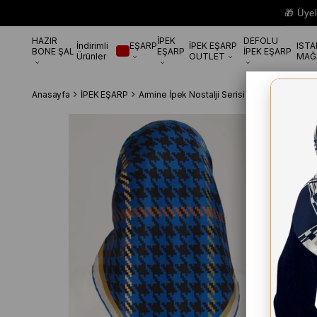
🎁 Üye
HAZIR
İPEK
DEFOLU
İndirimli
EŞARP
İPEK EŞARP
IST
BONE ŞAL
EŞARP
İPEK EŞARP
Ürünler
OUTLET
MAĞ
Anasayfa
İPEK EŞARP
Armine İpek Nostalji Serisi
Armine Nostalji