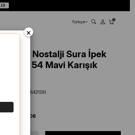
A10
0
Türkçe
×
Armine Nostalji Sura İpek
9000 - 54 Mavi Karışık
Desen
Stok Kodu
(SYR42129)
Marka
:
Armine
%
26
İNDIRIM
$ 91.67
$ 68.06