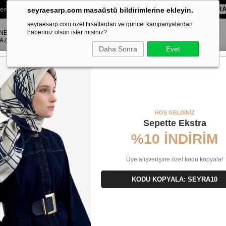
lere Özel Sepette
%10 EKSTRA İNDİRİM HEDİYE ÇEKİ!
KOD:
SEYR
seyraesarp.com masaüstü bildirimlerine ekleyin.
seyraesarp.com özel fırsatlardan ve güncel kampanyalardan
ANBUL
ŞAL
haberiniz olsun ister misiniz?
AKSESUAR
AZA
Daha Sonra
Evet
 Sura İpek 9000 - 54 Mavi Karışık Desen
HOŞ GELDİNİZ
Sepette Ekstra
%10 İNDİRİM
Üye alışverişine özel kodu kopyala!
KODU KOPYALA: SEYRA10