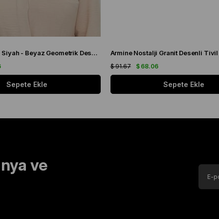
Armine Nostalji Siyah - Beyaz Geometrik Desen Tivil İpek Eşarp 8653 - 20
6
$ 91.67
$ 68.06
Sepete Ekle
Sepete Ekle
nya ve