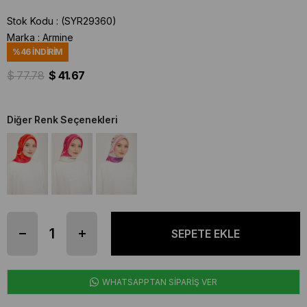
Stok Kodu
(SYR29360)
Marka
:
Armine
%
46
İNDIRIM
$ 77.78
$ 41.67
Diğer Renk Seçenekleri
WHATSAPPTAN SİPARİŞ VER