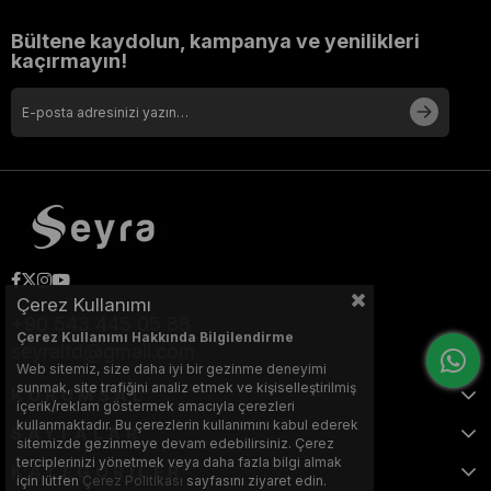
Bültene kaydolun, kampanya ve yenilikleri
kaçırmayın!
Çerez Kullanımı
+90 543 445 05 88
Çerez Kullanımı Hakkında Bilgilendirme
seyraltd@gmail.com
Web sitemiz, size daha iyi bir gezinme deneyimi
sunmak, site trafiğini analiz etmek ve kişiselleştirilmiş
KURUMSAL
içerik/reklam göstermek amacıyla çerezleri
kullanmaktadır. Bu çerezlerin kullanımını kabul ederek
SAYFALAR
sitemizde gezinmeye devam edebilirsiniz. Çerez
terciplerinizi yönetmek veya daha fazla bilgi almak
KATEGORİLER
için lütfen
Çerez Politikası
sayfasını ziyaret edin.