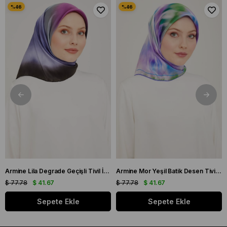
Armine Lila Degrade Geçişli Tivil İpek Eşarp 9051 - 59
Armine Mor Yeşil Batik Desen Tivil İpek Eşarp 9136 - 50
$ 77.78
$ 41.67
$ 77.78
$ 41.67
Sepete Ekle
Sepete Ekle