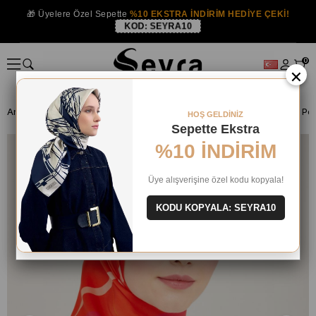
🎁 Üyelere Özel Sepette
%10 EKSTRA İNDİRİM HEDİYE ÇEKİ!
KOD:
SEYRA10
0
×
Anasayfa
İPEK EŞARP
Armine İpek 2024 Yaz
HOŞ GELDİNİZ
Sepette Ekstra
%10 İNDİRİM
Üye alışverişine özel kodu kopyala!
KODU KOPYALA: SEYRA10