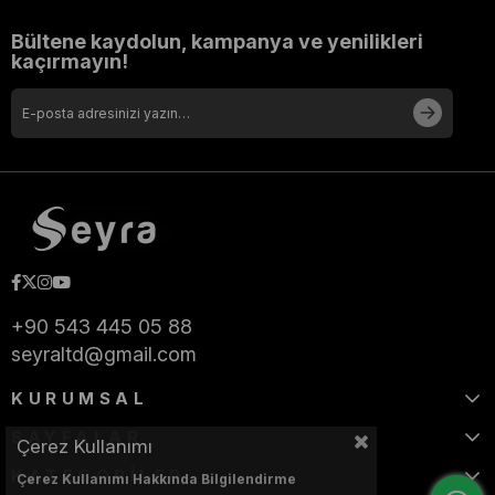
Bültene kaydolun, kampanya ve yenilikleri
kaçırmayın!
+90 543 445 05 88
seyraltd@gmail.com
KURUMSAL
SAYFALAR
Çerez Kullanımı
KATEGORİLER
Çerez Kullanımı Hakkında Bilgilendirme