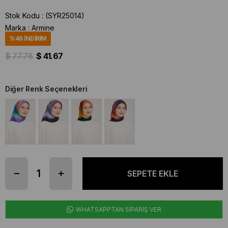
Stok Kodu
(SYR25014)
Marka
:
Armine
%
46
İNDIRIM
$ 77.78
$ 41.67
Diğer Renk Seçenekleri
WHATSAPPTAN SİPARİŞ VER