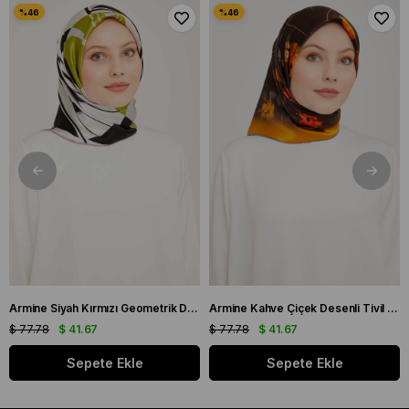
Armine Siyah Kırmızı Geometrik Desenli Tivil İpek Eşarp 9050 - 56
Armine Kahve Çiçek Desenli Tivil İpek Eşarp 9048 - 53
$ 77.78
$ 41.67
$ 77.78
$ 41.67
Sepete Ekle
Sepete Ekle