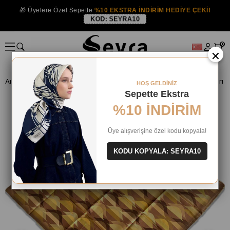
🎁 Üyelere Özel Sepette
%10 EKSTRA İNDİRİM HEDİYE ÇEKİ!
KOD:
SEYRA10
0
×
Anasayfa
İPEK EŞARP
Armine İpek 2024 Yaz
HOŞ GELDİNİZ
Sepette Ekstra
%10 İNDİRİM
Üye alışverişine özel kodu kopyala!
KODU KOPYALA: SEYRA10