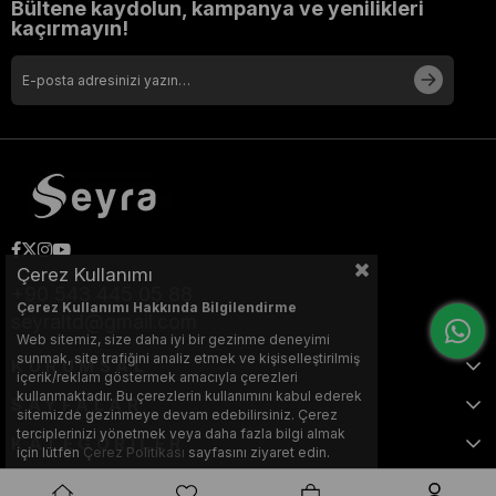
Bültene kaydolun, kampanya ve yenilikleri
kaçırmayın!
Çerez Kullanımı
+90 543 445 05 88
Çerez Kullanımı Hakkında Bilgilendirme
seyraltd@gmail.com
Web sitemiz, size daha iyi bir gezinme deneyimi
sunmak, site trafiğini analiz etmek ve kişiselleştirilmiş
KURUMSAL
içerik/reklam göstermek amacıyla çerezleri
kullanmaktadır. Bu çerezlerin kullanımını kabul ederek
SAYFALAR
sitemizde gezinmeye devam edebilirsiniz. Çerez
terciplerinizi yönetmek veya daha fazla bilgi almak
KATEGORİLER
için lütfen
Çerez Politikası
sayfasını ziyaret edin.