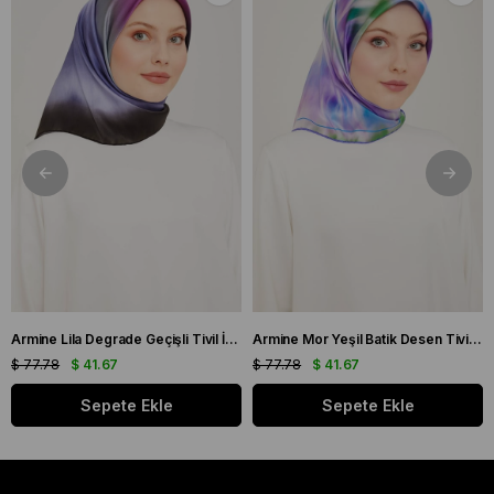
Armine Lila Degrade Geçişli Tivil İpek Eşarp 9051 - 59
Armine Mor Yeşil Batik Desen Tivil İpek Eşarp 9136 - 50
$ 77.78
$ 41.67
$ 77.78
$ 41.67
Sepete Ekle
Sepete Ekle