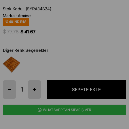
Stok Kodu
(SYRA34824)
Marka
:
Armine
%
46
İNDIRIM
$ 77.78
$ 41.67
Diğer Renk Seçenekleri
WHATSAPPTAN SİPARİŞ VER