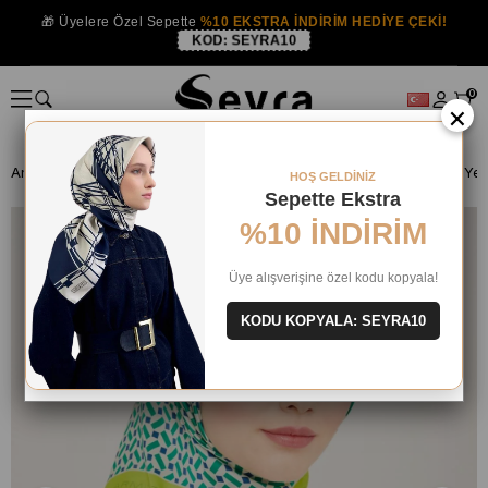
🎁 Üyelere Özel Sepette
%10 EKSTRA İNDİRİM HEDİYE ÇEKİ!
KOD:
SEYRA10
0
×
Anasayfa
İPEK EŞARP
Armine İpek 2024 Yaz
HOŞ GELDİNİZ
Sepette Ekstra
%10 İNDİRİM
Üye alışverişine özel kodu kopyala!
KODU KOPYALA: SEYRA10