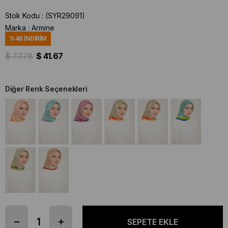
Stok Kodu
(SYR29091)
Marka
:
Armine
%
46
İNDIRIM
$ 77.78
$ 41.67
Diğer Renk Seçenekleri