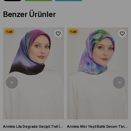
Benzer Ürünler
Armine Lila Degrade Geçişli Tivil İpek Eşarp 9051 - 59
Armine Mor Yeşil Batik Desen Tivil İpek Eşarp 9136 - 50