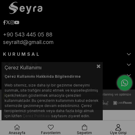
+90 543 445 05 88
seyraltd@gmail.com
KURUMSAL
SAYFALAR
Çerez Kullanımı
KATEGORİLER
Çerez Kullanımı Hakkında Bilgilendirme
Web sitemiz, size daha iyi bir gezinme deneyimi
sunmak, site trafiğini analiz etmek ve kişiselleştirilmiş
Bu web sitesi, Nihat KILIÇARSLAN tarafından tasarlanmış ve optimize
içerik/reklam göstermek amacıyla çerezleri
edilmiştir.
kullanmaktadır. Bu çerezlerin kullanımını kabul ederek
sitemizde gezinmeye devam edebilirsiniz. Çerez
terciplerinizi yönetmek veya daha fazla bilgi almak
için lütfen
Çerez Politikası
sayfasını ziyaret edin.
Anasayfa
Favorilerim
Sepetim
Üye Girişi