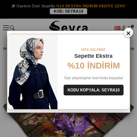
🎁 Üyelere Özel Sepette
%10 EKSTRA İNDİRİM HEDİYE ÇEKİ!
KOD:
SEYRA10
0
×
Anasayfa
İPEK EŞARP OUTLET
Aker İpek Eşarp
Aker Haki Karma 
HOŞ GELDİNİZ
Sepette Ekstra
%10 İNDİRİM
Üye alışverişine özel kodu kopyala!
KODU KOPYALA: SEYRA10