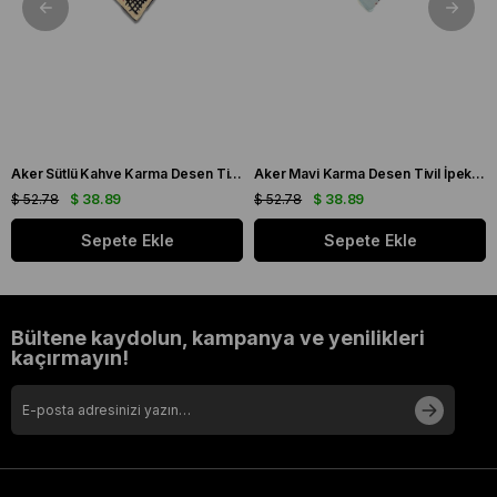
Aker Sütlü Kahve Karma Desen Tivil İpek Eşarp 8198713 - 914
Aker Mavi Karma Desen Tivil İpek Eşarp 8278713 - 924
$ 52.78
$ 38.89
$ 52.78
$ 38.89
Sepete Ekle
Sepete Ekle
Bültene kaydolun, kampanya ve yenilikleri
kaçırmayın!