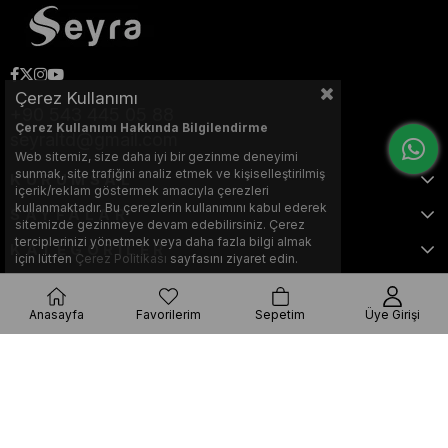
Çerez Kullanımı
+90 543 445 05 88
Çerez Kullanımı Hakkında Bilgilendirme
seyraltd@gmail.com
Web sitemiz, size daha iyi bir gezinme deneyimi
sunmak, site trafiğini analiz etmek ve kişiselleştirilmiş
KURUMSAL
içerik/reklam göstermek amacıyla çerezleri
kullanmaktadır. Bu çerezlerin kullanımını kabul ederek
SAYFALAR
sitemizde gezinmeye devam edebilirsiniz. Çerez
terciplerinizi yönetmek veya daha fazla bilgi almak
KATEGORİLER
için lütfen
Çerez Politikası
sayfasını ziyaret edin.
Anasayfa
Favorilerim
Sepetim
Üye Girişi
Bu web sitesi, Nihat KILIÇARSLAN tarafından tasarlanmış ve optimize
edilmiştir.