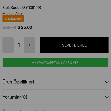
Stok Kodu
(SYR39199)
Marka
:
Aker
%
53
İNDIRIM
$ 52.78
$ 25.00
WHATSAPPTAN SİPARİŞ VER
Ürün Özellikleri
Yorumlar
(0)