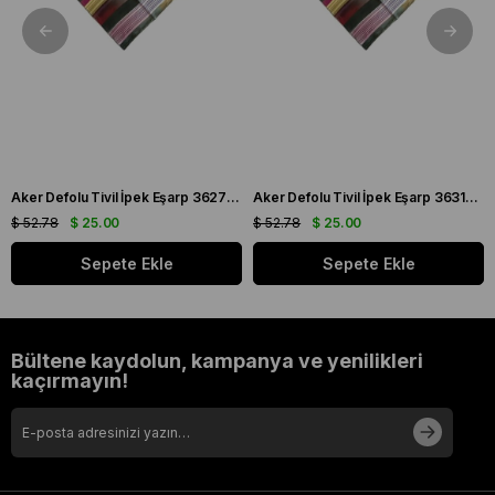
Aker Defolu Tivil İpek Eşarp 36275 Yeşil Karışık Desen
Aker Defolu Tivil İpek Eşarp 36312 Yeşil Karışık Desen
$ 52.78
$ 25.00
$ 52.78
$ 25.00
Sepete Ekle
Sepete Ekle
Bültene kaydolun, kampanya ve yenilikleri
kaçırmayın!