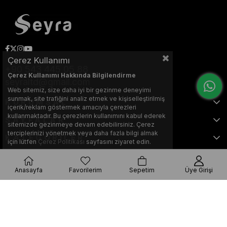
Çerez Kullanımı
+90 543 445 05 88
Çerez Kullanımı Hakkında Bilgilendirme
seyraltd@gmail.com
Web sitemiz, size daha iyi bir gezinme deneyimi
sunmak, site trafiğini analiz etmek ve kişiselleştirilmiş
KURUMSAL
içerik/reklam göstermek amacıyla çerezleri
kullanmaktadır. Bu çerezlerin kullanımını kabul ederek
SAYFALAR
sitemizde gezinmeye devam edebilirsiniz. Çerez
terciplerinizi yönetmek veya daha fazla bilgi almak
KATEGORİLER
için lütfen
Çerez Politikası
sayfasını ziyaret edin.
Anasayfa
Favorilerim
Sepetim
Üye Girişi
Bu web sitesi, Nihat KILIÇARSLAN tarafından tasarlanmış ve optimize
edilmiştir.