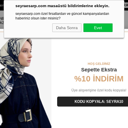
lere Özel Sepette
%10 EKSTRA İNDİRİM HEDİYE ÇEKİ!
KOD:
SEYR
seyraesarp.com masaüstü bildirimlerine ekleyin.
seyraesarp.com özel fırsatlardan ve güncel kampanyalardan
ANBUL
ŞAL
haberiniz olsun ister misiniz?
AKSESUAR
AZA
Daha Sonra
Evet
lu Sura İpek Eşarp 39134 Mor Karışık Desen
HOŞ GELDİNİZ
Sepette Ekstra
%10 İNDİRİM
Üye alışverişine özel kodu kopyala!
KODU KOPYALA: SEYRA10