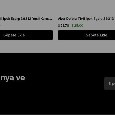
Aker Defolu Tivil İpek Eşarp 36312 Yeşil Karışık Desen
0
$ 52.78
$ 25.00
Sepete Ekle
Sepete Ekle
nya ve