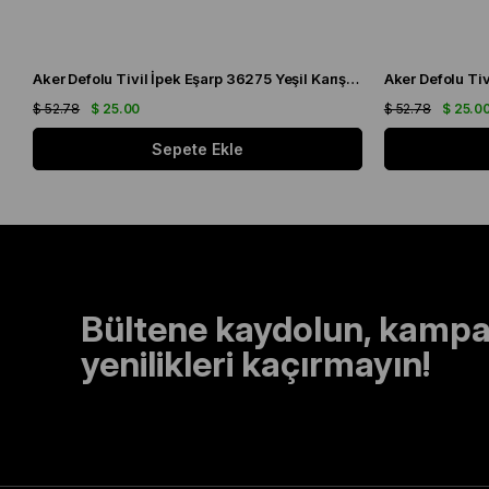
Aker Defolu Tivil İpek Eşarp 36275 Yeşil Karışık Desen
$ 52.78
$ 25.00
$ 52.78
$ 25.0
Sepete Ekle
Bültene kaydolun, kampa
yenilikleri kaçırmayın!