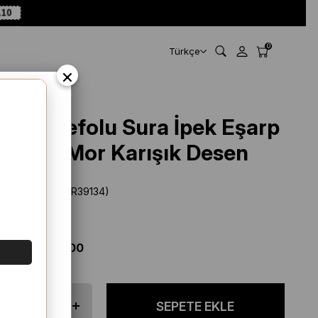
A10
0
Türkçe
×
Aker Defolu Sura İpek Eşarp
39134 Mor Karışık Desen
Stok Kodu
(SYR39134)
Marka
:
Aker
%
53
İNDIRIM
$ 52.78
$ 25.00