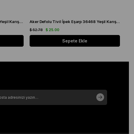
Aker Defolu Tivil İpek Eşarp 36313 Yeşil Karışık Desen
Aker Defolu Tivil İpek Eşarp 36468 Yeşil Karışık Desen
$ 52.78
$ 25.00
$ 52
Sepete Ekle