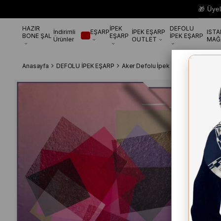
🎁 Üye
HAZIR
İPEK
DEFOLU
İndirimli
EŞARP
İPEK EŞARP
IST
BONE ŞAL
EŞARP
İPEK EŞARP
Ürünler
OUTLET
MAĞ
Anasayfa
DEFOLU İPEK EŞARP
Aker Defolu İpek Eşarp
Aker Defo