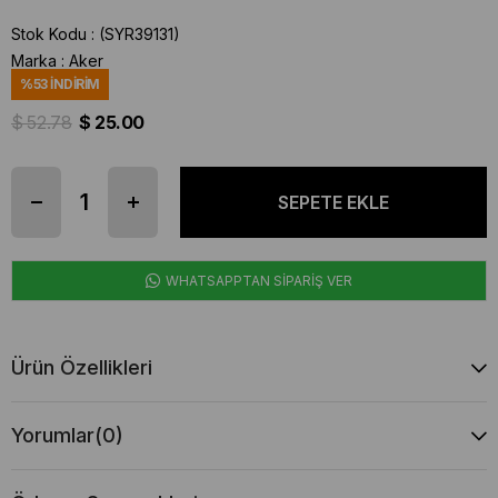
Stok Kodu
(SYR39131)
Marka
:
Aker
%
53
İNDIRIM
$ 52.78
$ 25.00
WHATSAPPTAN SİPARİŞ VER
Ürün Özellikleri
Yorumlar
(0)