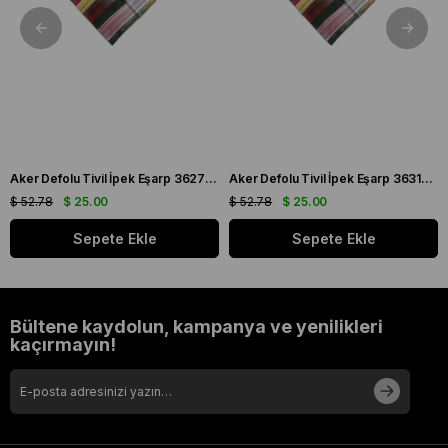
Aker Defolu Tivil İpek Eşarp 36275 Yeşil Karışık Desen
Aker Defolu Tivil İpek Eşarp 36312 Yeşil Karışık Desen
$ 52.78
$ 25.00
$ 52.78
$ 25.00
Sepete Ekle
Sepete Ekle
Bültene kaydolun, kampanya ve yenilikleri
kaçırmayın!