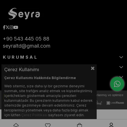
+90 543 445 05 88
seyraltd@gmail.com
KURUMSAL
SAYFALAR
Çerez Kullanımı
KATEGORİLER
Çerez Kullanımı Hakkında Bilgilendirme
Web sitemiz, size daha iyi bir gezinme deneyimi
sunmak, site trafiğini analiz etmek ve kişiselleştirilmiş
Bu web sitesi, Nihat KILIÇARSLAN tarafından tasarlanmış ve optimize
içerik/reklam göstermek amacıyla çerezleri
edilmiştir.
kullanmaktadır. Bu çerezlerin kullanımını kabul ederek
sitemizde gezinmeye devam edebilirsiniz. Çerez
terciplerinizi yönetmek veya daha fazla bilgi almak
için lütfen
Çerez Politikası
sayfasını ziyaret edin.