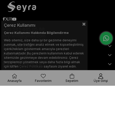
Çerez Kullanımı
+90 543 445 05 88
Çerez Kullanımı Hakkında Bilgilendirme
seyraltd@gmail.com
Web sitemiz, size daha iyi bir gezinme deneyimi
sunmak, site trafiğini analiz etmek ve kişiselleştirilmiş
KURUMSAL
içerik/reklam göstermek amacıyla çerezleri
kullanmaktadır. Bu çerezlerin kullanımını kabul ederek
SAYFALAR
sitemizde gezinmeye devam edebilirsiniz. Çerez
terciplerinizi yönetmek veya daha fazla bilgi almak
KATEGORİLER
için lütfen
Çerez Politikası
sayfasını ziyaret edin.
Anasayfa
Favorilerim
Sepetim
Üye Girişi
Bu web sitesi, Nihat KILIÇARSLAN tarafından tasarlanmış ve optimize
edilmiştir.