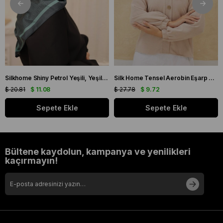
Silkhome Shiny Petrol Yeşili, Yeşil Işıltılı Eşarp IST 75002 - 07
Silk Home Tensel Aerobin Eşarp 03036 Taş Düz Renk
$ 20.81
$ 11.08
$ 27.78
$ 9.72
Sepete Ekle
Sepete Ekle
Bültene kaydolun, kampanya ve yenilikleri
kaçırmayın!