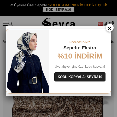
🎁 Üyelere Özel Sepette
%10 EKSTRA İNDİRİM HEDİYE ÇEKİ!
KOD:
SEYRA10
0
×
Anasayfa
ISTANBUL MAĞAZA
Silkhome Eşarp
HOŞ GELDİNİZ
Sepette Ekstra
%10 İNDİRİM
Üye alışverişine özel kodu kopyala!
KODU KOPYALA: SEYRA10