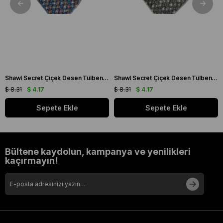
Shawl Secret Çiçek Desen Tülbent Lacivert 54985
Shawl Secret Çiçek Desen Tülbent Siyah 54984
$ 8.31
$ 4.17
$ 8.31
$ 4.17
Sepete Ekle
Sepete Ekle
Bültene kaydolun, kampanya ve yenilikleri
kaçırmayın!