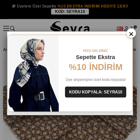
🎁 Üyelere Özel Sepette
%10 EKSTRA İNDİRİM HEDİYE ÇEKİ!
KOD:
SEYRA10
0
×
Anasayfa
EŞARP
Tülbent ve Yazma
HOŞ GELDİNİZ
Sepette Ekstra
%10 İNDİRİM
Üye alışverişine özel kodu kopyala!
KODU KOPYALA: SEYRA10