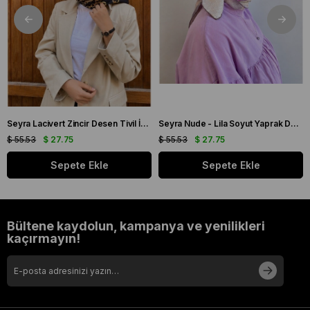
Seyra Lacivert Zincir Desen Tivil İpek Eşarp IST 3568
Seyra Nude - Lila Soyut Yaprak Desen Tivil İpek Eşarp IST 3859
$ 55.53
$ 27.75
$ 55.53
$ 27.75
Sepete Ekle
Sepete Ekle
Bültene kaydolun, kampanya ve yenilikleri
kaçırmayın!