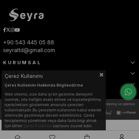
+90 543 445 05 88
seyraltd@gmail.com
KURUMSAL
SAYFALAR
Çerez Kullanımı
KATEGORİLER
Çerez Kullanımı Hakkında Bilgilendirme
Web sitemiz, size daha iyi bir gezinme deneyimi
sunmak, site trafiğini analiz etmek ve kişiselleştirilmiş
Bu web sitesi, Nihat KILIÇARSLAN tarafından tasarlanmış ve optimize
içerik/reklam göstermek amacıyla çerezleri
edilmiştir.
kullanmaktadır. Bu çerezlerin kullanımını kabul ederek
sitemizde gezinmeye devam edebilirsiniz. Çerez
terciplerinizi yönetmek veya daha fazla bilgi almak
için lütfen
Çerez Politikası
sayfasını ziyaret edin.