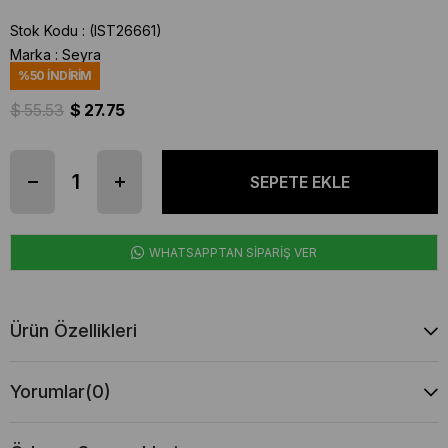
Stok Kodu
(IST26661)
Marka
:
Seyra
%
50
İNDIRIM
$ 55.53
$ 27.75
WHATSAPPTAN SİPARİŞ VER
Ürün Özellikleri
Yorumlar
(0)