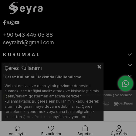
+90 543 445 05 88
seyraltd@gmail.com
KURUMSAL
SAYFALAR
Çerez Kullanımı
KATEGORİLER
Çerez Kullanımı Hakkında Bilgilendirme
Web sitemiz, size daha iyi bir gezinme deneyimi
sunmak, site trafiğini analiz etmek ve kişiselleştirilmiş
Bu web sitesi, Nihat KILIÇARSLAN tarafından tasarlanmış ve optimize
içerik/reklam göstermek amacıyla çerezleri
edilmiştir.
kullanmaktadır. Bu çerezlerin kullanımını kabul ederek
sitemizde gezinmeye devam edebilirsiniz. Çerez
terciplerinizi yönetmek veya daha fazla bilgi almak
için lütfen
Çerez Politikası
sayfasını ziyaret edin.
Anasayfa
Favorilerim
Sepetim
Üye Girişi