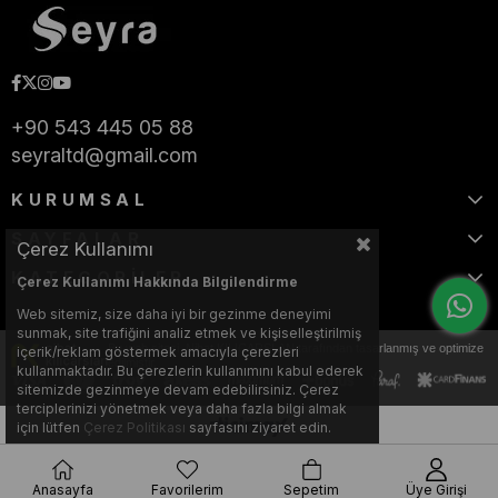
+90 543 445 05 88
seyraltd@gmail.com
KURUMSAL
SAYFALAR
Çerez Kullanımı
KATEGORİLER
Çerez Kullanımı Hakkında Bilgilendirme
Web sitemiz, size daha iyi bir gezinme deneyimi
sunmak, site trafiğini analiz etmek ve kişiselleştirilmiş
Bu web sitesi, Nihat KILIÇARSLAN tarafından tasarlanmış ve optimize
içerik/reklam göstermek amacıyla çerezleri
edilmiştir.
kullanmaktadır. Bu çerezlerin kullanımını kabul ederek
sitemizde gezinmeye devam edebilirsiniz. Çerez
terciplerinizi yönetmek veya daha fazla bilgi almak
için lütfen
Çerez Politikası
sayfasını ziyaret edin.
Anasayfa
Favorilerim
Sepetim
Üye Girişi