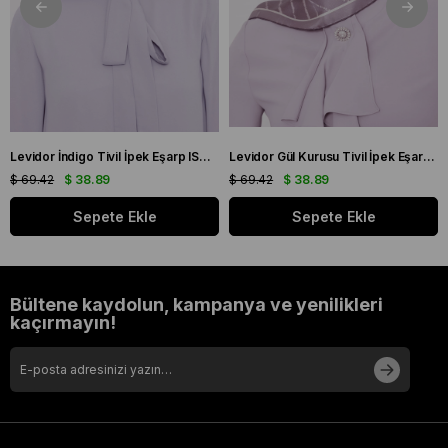
Levidor İndigo Tivil İpek Eşarp IST 10801 - 3 Karışık Desen
Levidor Gül Kurusu Tivil İpek Eşarp IST 60801 - 1 Karışık Desen
$ 69.42
$ 38.89
$ 69.42
$ 38.89
Sepete Ekle
Sepete Ekle
Bültene kaydolun, kampanya ve yenilikleri
kaçırmayın!