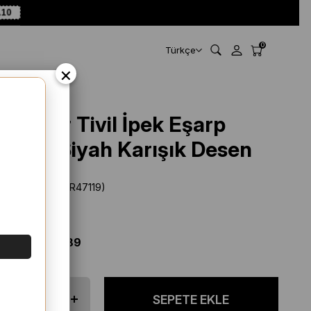
A10
0
Türkçe
×
Levidor Tivil İpek Eşarp
47119 Siyah Karışık Desen
Stok Kodu
(SYR47119)
Marka
:
Levidor
%
24
İNDIRIM
$ 51.39
$ 38.89