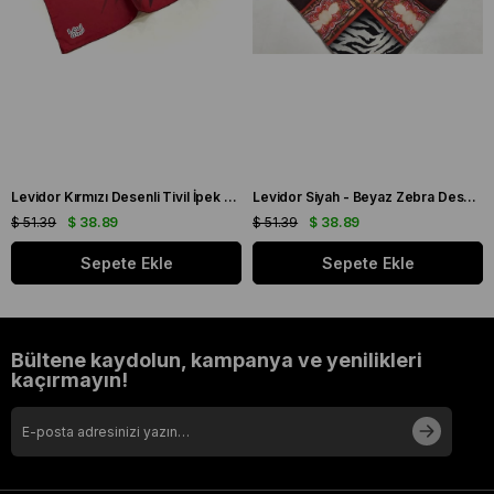
Levidor Kırmızı Desenli Tivil İpek Eşarp 19086
Levidor Siyah - Beyaz Zebra Desen Tivil İpek Eşarp 20808
$ 51.39
$ 38.89
$ 51.39
$ 38.89
Sepete Ekle
Sepete Ekle
Bültene kaydolun, kampanya ve yenilikleri
kaçırmayın!