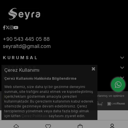
+90 543 445 05 88
seyraltd@gmail.com
KURUMSAL
SAYFALAR
Çerez Kullanımı
KATEGORİLER
Çerez Kullanımı Hakkında Bilgilendirme
Web sitemiz, size daha iyi bir gezinme deneyimi
sunmak, site trafiğini analiz etmek ve kişiselleştirilmiş
Bu web sitesi, Nihat KILIÇARSLAN tarafından tasarlanmış ve optimize
içerik/reklam göstermek amacıyla çerezleri
edilmiştir.
kullanmaktadır. Bu çerezlerin kullanımını kabul ederek
sitemizde gezinmeye devam edebilirsiniz. Çerez
terciplerinizi yönetmek veya daha fazla bilgi almak
için lütfen
Çerez Politikası
sayfasını ziyaret edin.