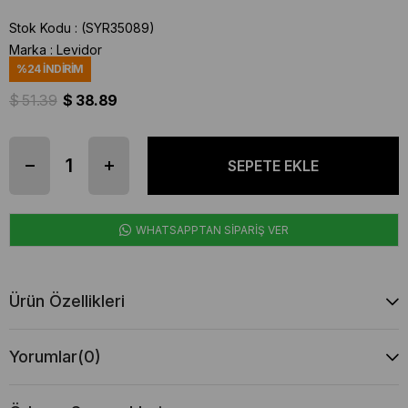
Stok Kodu
(SYR35089)
Marka
:
Levidor
%
24
İNDIRIM
$ 51.39
$ 38.89
WHATSAPPTAN SİPARİŞ VER
Ürün Özellikleri
Yorumlar
(0)