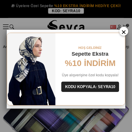
🎁 Üyelere Özel Sepette
%10 EKSTRA İNDİRİM HEDİYE ÇEKİ!
KOD:
SEYRA10
0
×
Anasayfa
İPEK EŞARP
Levidor İpek Eşarp
Levidor Tivil İpek Eşarp
HOŞ GELDİNİZ
Sepette Ekstra
%10 İNDİRİM
Üye alışverişine özel kodu kopyala!
KODU KOPYALA: SEYRA10